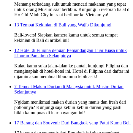
Memang terkadang sulit untuk mencari makanan yang tepat
untuk orang Muslim saat berlibur. Kunjungi 5 restoran halal di
Ho Chi Minh City ini saat berlibur ke Vietnam ya!
13 Tempat Kekinian di Bali yang Wajib Dikunjungi
Bali-lovers! Siapkan kamera kamu untuk semua tempat
kekinian di Bali di artikel ini!
12 Hotel di Filipina dengan Pemandangan Luar Biasa untuk
Liburan Pantaimu Selanjutnya
Kalau kamu suka jalan-jalan ke pantai, kunjungi Filipina dan
menginaplah di hotel-hotel ini. Hotel di Filipina dari daftar ini
dijamin akan membuat liburanmu lebih asik!
7 Tempat Makan Durian di Malaysia untuk Musim Durian
Selanjutnya
Ngidam menikmati makan durian yang manis dan fresh dari
pohonnya? Kunjungi saja kebun-kebun durian yang pasti
bikin kamu puas di luar bayangan ini!
17 Barang dan Souvenir Dari Bangkok yang Patut Kamu Beli
17 barang dan souvenir dari Bangkok ini akan membuat