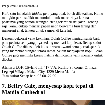
Image credit: @oolahmanila
Kafe satu ini adalah
hidden gem
yang tidak boleh dilewatkan. Kamu
mungkin perlu sedikit menunduk untuk mencarinya karena
posisinya yang berada setengah “tenggelam” di sisi jalan. Tenang
saja, kamu cukup mencari papan neon berwarna biru terang dan
menuruni anak tangga untuk sampai di kafe ini.
Dengan dekorasi yang kekinian, Oolah Coffee menjadi surga bagi
para pecinta seni yang juga sedang mencari kopi lezat. Setiap sudut
Oolah Coffee dihiasi oleh lukisan warna-warni serta pernak-pernik
yang membuat ruangan terasa ramai. Selain menyajikan kopi, Oolah
Coffee juga memiliki kreasi matcha dan hojicha yang menarik untuk
dicoba.
Alamat:
LGF, Cityland III, 417 V.A. Rufino St, corner Ormaza,
Legazpi Village, Makati City, 1229 Metro Manila
Jam buka:
Setiap hari, 07.00–22.00
7. Belfry Cafe, menyesap kopi tepat di
Manila Cathedral