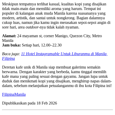
Meskipun tempatnya terlihat kasual, kualitas kopi yang disajikan
tidak main-main dan memiliki aroma yang harum. Tempat ini
populer di kalangan anak muda Manila karena suasananya yang
modern, artistik, dan santai untuk nongkrong. Bagian dalamnya
cukup luas, namun jika kamu ingin merasakan sepoi-sepoi angin di
sore hari, area
outdoor
-nya tidak kalah nyaman.
Alamat:
24 mayaman st, corner Manigo, Quezon City, Metro
Manila
Jam buka:
Setiap hari, 12.00–22.30
Baca juga:
11 Hotel Instagramable Untuk Liburanmu di Manila,
Filipina
Deretan kafe unik di Manila siap membuat galerimu semakin
berwarna. Dengan karakter yang berbeda, kamu tinggal memilih
kafe mana yang paling sesuai dengan gayamu. Jangan lupa untuk
duduk dan menikmati kopi yang disajikan, menghirup napas dalam-
dalam, sebelum melanjutkan petualanganmu di ibu kota Filipina ini!
Filipina
Manila
Dipublikasikan pada
18 Feb 2026