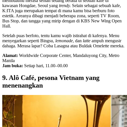
membuatmu merasa seolah sedang berada di sebuah kafe di
kawasan Hongdae, Seoul yang
trendy.
Selain sebagai sebuah kafe,
K:ITA juga merupakan tempat di mana kamu bisa berburu foto
estetik. Areanya dibagi menjadi beberapa zona, seperti TV Room,
Bus Stop, dan tangga yang mirip dengan di KBS New Wing Open
Hall.
Setelah puas berfoto, tentu kamu wajib istirahat di kafenya. Menu
menyegarkan seperti Bingsu,
lemonade
, dan
latte
ampuh mengusir
dahaga. Merasa lapar? Coba Lasagna atau Buldak Omelette mereka.
Alamat:
Worldwide Corporate Center, Mandaluyong City, Metro
Manila
Jam buka:
Setiap hari, 11.00–00.00
9. Alô Café, pesona Vietnam yang
menenangkan