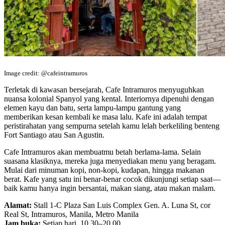
Image credit: @cafeintramuros
Terletak di kawasan bersejarah, Cafe Intramuros menyuguhkan
nuansa kolonial Spanyol yang kental. Interiornya dipenuhi dengan
elemen kayu dan batu, serta lampu-lampu gantung yang
memberikan kesan kembali ke masa lalu. Kafe ini adalah tempat
peristirahatan yang sempurna setelah kamu lelah berkeliling benteng
Fort Santiago atau San Agustin.
Cafe Intramuros akan membuatmu betah berlama-lama. Selain
suasana klasiknya, mereka juga menyediakan menu yang beragam.
Mulai dari minuman kopi, non-kopi, kudapan, hingga makanan
berat. Kafe yang satu ini benar-benar cocok dikunjungi setiap saat—
baik kamu hanya ingin bersantai, makan siang, atau makan malam.
Alamat:
Stall 1-C Plaza San Luis Complex Gen. A. Luna St, cor
Real St, Intramuros, Manila, Metro Manila
Jam buka:
Setiap hari, 10.30–20.00