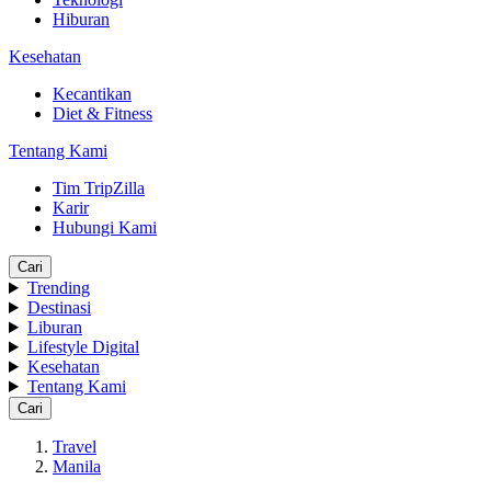
Hiburan
Kesehatan
Kecantikan
Diet & Fitness
Tentang Kami
Tim TripZilla
Karir
Hubungi Kami
Cari
Trending
Destinasi
Liburan
Lifestyle Digital
Kesehatan
Tentang Kami
Cari
Travel
Manila