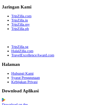
Jaringan Kami
TripZilla.com
TripZilla.in
TripZilla.my
TripZilla.ph
TripZilla.sg
HalalZilla.com
TravelExcellenceAward.com
Halaman
Hubungi Kami
Syarat Penggunaan
Kebijakan Privasi
Download Aplikasi
Download on the