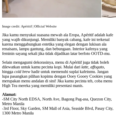
Image credit: Apéritif | Official Website
Jika kamu menyukai suasana mewah ala Eropa, Apéritif adalah kafe
yang wajib dikunjungi. Memiliki banyak cabang, kafe ini terkenal
karena menggabungkan estetika yang elegan dengan lukisan ala
renaisans, lampu gantung, dan bebungaan. Interior kafenya yang
feminin sayang sekali jika tidak dijadikan latar berfoto OOTD-mu.
Selain mengagumi dekorasinya, menu di Apéritif juga tidak boleh
dilewatkan untuk kamu pecinta kopi. Mulai dari
latte, affogato
,
hingga
cold brew
hadir untuk memenuhi suplai kafeinmu. Jangan
lupa pasangkan pilihan kopimu dengan Ooey Gooey Cookies yang
merupakan menu andalan di sini! Jika kamu pecinta teh, coba menu
High Tea mereka yang memiliki presentasi manis.
Alamat:
-SM City North EDSA, North Ave, Bagong Pag-asa, Quezon City,
Metro Manila
-3rd Floor, Sky Garden, SM Mall of Asia, Seaside Blvd, Pasay City,
1300 Metro Manila