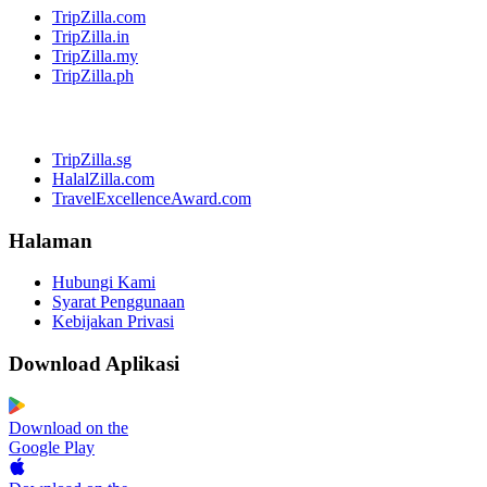
TripZilla.com
TripZilla.in
TripZilla.my
TripZilla.ph
TripZilla.sg
HalalZilla.com
TravelExcellenceAward.com
Halaman
Hubungi Kami
Syarat Penggunaan
Kebijakan Privasi
Download Aplikasi
Download on the
Google Play