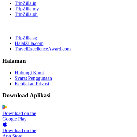
TripZilla.in
TripZilla.my
TripZilla.ph
TripZilla.sg
HalalZilla.com
TravelExcellenceAward.com
Halaman
Hubungi Kami
Syarat Penggunaan
Kebijakan Privasi
Download Aplikasi
Download on the
Google Play
Download on the
App Store