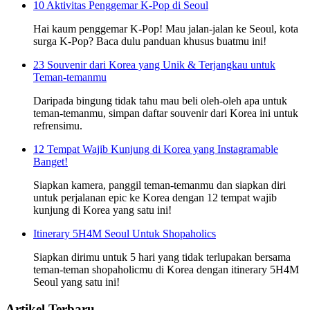
10 Aktivitas Penggemar K-Pop di Seoul
Hai kaum penggemar K-Pop! Mau jalan-jalan ke Seoul, kota
surga K-Pop? Baca dulu panduan khusus buatmu ini!
23 Souvenir dari Korea yang Unik & Terjangkau untuk
Teman-temanmu
Daripada bingung tidak tahu mau beli oleh-oleh apa untuk
teman-temanmu, simpan daftar souvenir dari Korea ini untuk
refrensimu.
12 Tempat Wajib Kunjung di Korea yang Instagramable
Banget!
Siapkan kamera, panggil teman-temanmu dan siapkan diri
untuk perjalanan epic ke Korea dengan 12 tempat wajib
kunjung di Korea yang satu ini!
Itinerary 5H4M Seoul Untuk Shopaholics
Siapkan dirimu untuk 5 hari yang tidak terlupakan bersama
teman-teman shopaholicmu di Korea dengan itinerary 5H4M
Seoul yang satu ini!
Artikel Terbaru