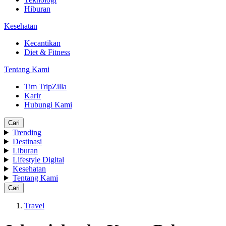
Hiburan
Kesehatan
Kecantikan
Diet & Fitness
Tentang Kami
Tim TripZilla
Karir
Hubungi Kami
Cari
Trending
Destinasi
Liburan
Lifestyle Digital
Kesehatan
Tentang Kami
Cari
Travel