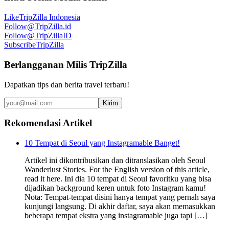
Like
TripZilla Indonesia
Follow
@TripZilla.id
Follow
@TripZillaID
Subscribe
TripZilla
Berlangganan Milis TripZilla
Dapatkan tips dan berita travel terbaru!
Kirim
Rekomendasi Artikel
10 Tempat di Seoul yang Instagramable Banget!
Artikel ini dikontribusikan dan ditranslasikan oleh Seoul
Wanderlust Stories. For the English version of this article,
read it here. Ini dia 10 tempat di Seoul favoritku yang bisa
dijadikan background keren untuk foto Instagram kamu!
Nota: Tempat-tempat disini hanya tempat yang pernah saya
kunjungi langsung. Di akhir daftar, saya akan memasukkan
beberapa tempat ekstra yang instagramable juga tapi […]