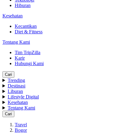
Hiburan
Kesehatan
Kecantikan
Diet & Fitness
Tentang Kami
Tim TripZilla
Karir
Hubungi Kami
Cari
Trending
Destinasi
Liburan
Lifestyle Digital
Kesehatan
Tentang Kami
Cari
Travel
Bogor