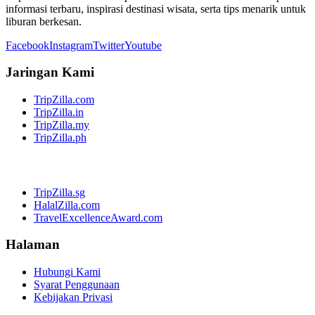
informasi terbaru, inspirasi destinasi wisata, serta tips menarik untuk
liburan berkesan.
Facebook
Instagram
Twitter
Youtube
Jaringan Kami
TripZilla.com
TripZilla.in
TripZilla.my
TripZilla.ph
TripZilla.sg
HalalZilla.com
TravelExcellenceAward.com
Halaman
Hubungi Kami
Syarat Penggunaan
Kebijakan Privasi