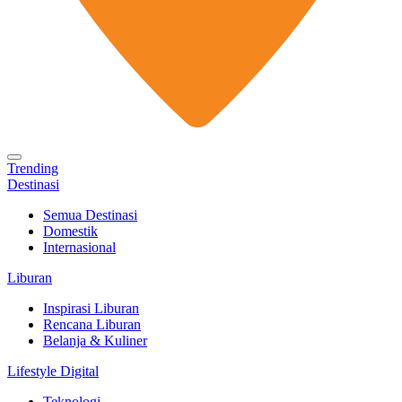
Trending
Destinasi
Semua Destinasi
Domestik
Internasional
Liburan
Inspirasi Liburan
Rencana Liburan
Belanja & Kuliner
Lifestyle Digital
Teknologi