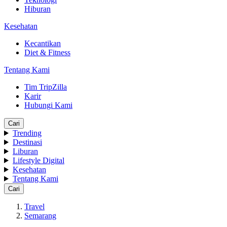
Hiburan
Kesehatan
Kecantikan
Diet & Fitness
Tentang Kami
Tim TripZilla
Karir
Hubungi Kami
Cari
Trending
Destinasi
Liburan
Lifestyle Digital
Kesehatan
Tentang Kami
Cari
Travel
Semarang