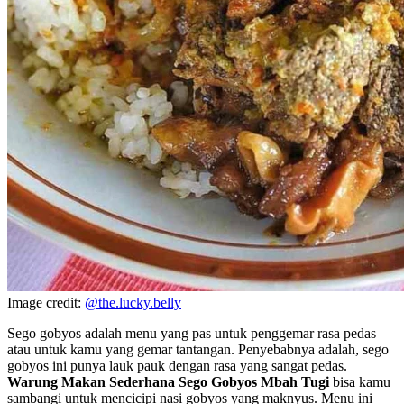
Image credit:
@the.lucky.belly
Sego gobyos adalah menu yang pas untuk penggemar rasa pedas
atau untuk kamu yang gemar tantangan. Penyebabnya adalah, sego
gobyos ini punya lauk pauk dengan rasa yang sangat pedas.
Warung
Makan Sederhana Sego Gobyos Mbah Tugi
bisa kamu
sambangi untuk mencicipi nasi gobyos yang maknyus. Menu ini