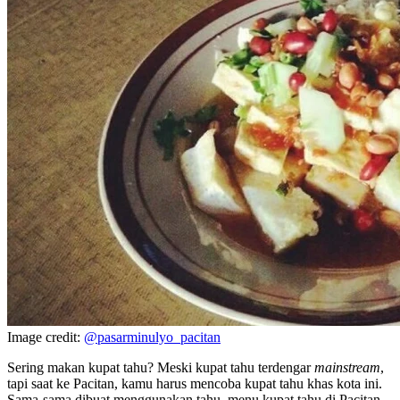
Image credit:
@pasarminulyo_pacitan
Sering makan kupat tahu? Meski kupat tahu terdengar
mainstream
,
tapi saat ke Pacitan, kamu harus mencoba kupat tahu khas kota ini.
Sama-sama dibuat menggunakan tahu, menu kupat tahu di Pacitan