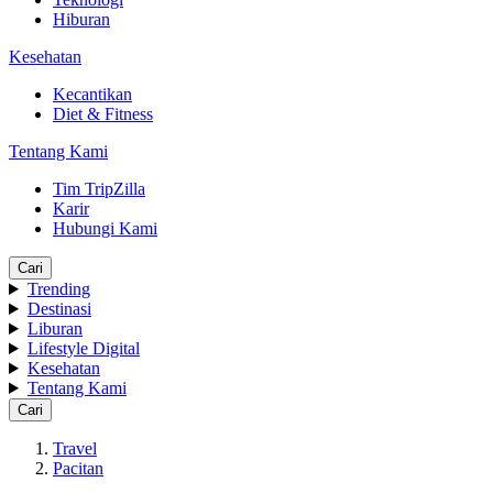
Hiburan
Kesehatan
Kecantikan
Diet & Fitness
Tentang Kami
Tim TripZilla
Karir
Hubungi Kami
Cari
Trending
Destinasi
Liburan
Lifestyle Digital
Kesehatan
Tentang Kami
Cari
Travel
Pacitan