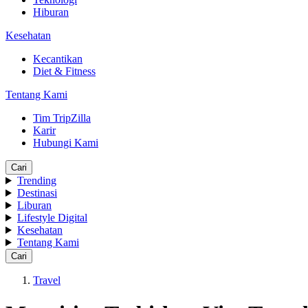
Hiburan
Kesehatan
Kecantikan
Diet & Fitness
Tentang Kami
Tim TripZilla
Karir
Hubungi Kami
Cari
Trending
Destinasi
Liburan
Lifestyle Digital
Kesehatan
Tentang Kami
Cari
Travel