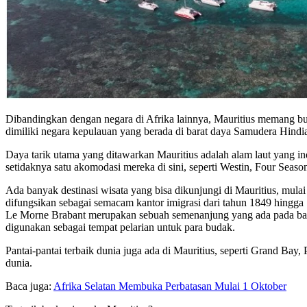
Dibandingkan dengan negara di Afrika lainnya, Mauritius memang buka
dimiliki negara kepulauan yang berada di barat daya Samudera Hindia
Daya tarik utama yang ditawarkan Mauritius adalah alam laut yang in
setidaknya satu akomodasi mereka di sini, seperti Westin, Four Seaso
Ada banyak destinasi wisata yang bisa dikunjungi di Mauritius, mul
difungsikan sebagai semacam kantor imigrasi dari tahun 1849 hingga 
Le Morne Brabant merupakan sebuah semenanjung yang ada pada bagia
digunakan sebagai tempat pelarian untuk para budak.​​
Pantai-pantai terbaik dunia juga ada di Mauritius, seperti Grand Bay, P
dunia.
Baca juga:
Afrika Selatan Membuka Perbatasan Mulai 1 Oktober