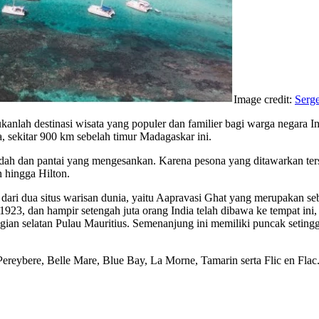
Image credit:
Serge
nlah destinasi wisata yang populer dan familier bagi warga negara In
, sekitar 900 km sebelah timur Madagaskar ini.
dah dan pantai yang mengesankan. Karena pesona yang ditawarkan terse
n hingga Hilton.
ai dari dua situs warisan dunia, yaitu Aapravasi Ghat yang merupakan 
1923, dan hampir setengah juta orang India telah dibawa ke tempat ini,
n selatan Pulau Mauritius. Semenanjung ini memiliki puncak setinggi
ereybere, Belle Mare, Blue Bay, La Morne, Tamarin serta Flic en Flac. Se