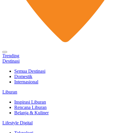
Trending
Destinasi
Semua Destinasi
Domestik
Internasional
Liburan
Inspirasi Liburan
Rencana Liburan
Belanja & Kuliner
Lifestyle Digital
Teknologi