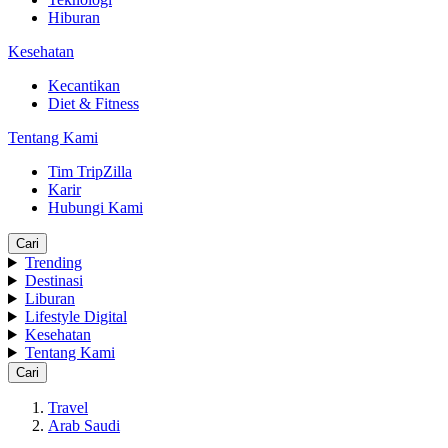
Hiburan
Kesehatan
Kecantikan
Diet & Fitness
Tentang Kami
Tim TripZilla
Karir
Hubungi Kami
Cari
Trending
Destinasi
Liburan
Lifestyle Digital
Kesehatan
Tentang Kami
Cari
Travel
Arab Saudi