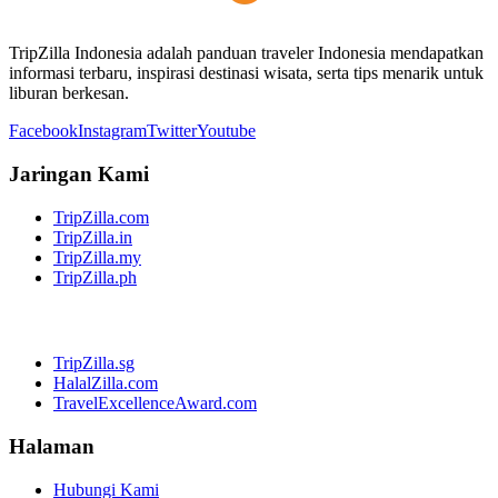
TripZilla Indonesia adalah panduan traveler Indonesia mendapatkan
informasi terbaru, inspirasi destinasi wisata, serta tips menarik untuk
liburan berkesan.
Facebook
Instagram
Twitter
Youtube
Jaringan Kami
TripZilla.com
TripZilla.in
TripZilla.my
TripZilla.ph
TripZilla.sg
HalalZilla.com
TravelExcellenceAward.com
Halaman
Hubungi Kami