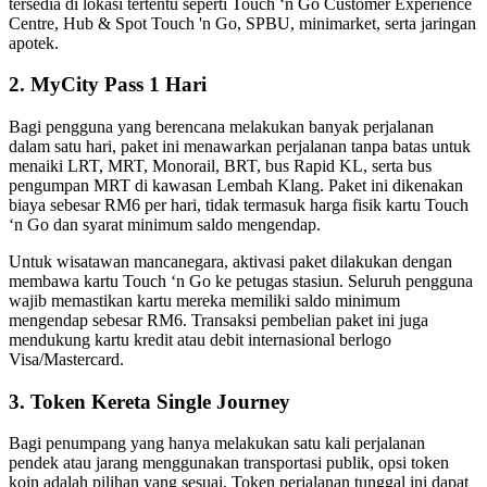
tersedia di lokasi tertentu seperti Touch ‘n Go Customer Experience
Centre, Hub & Spot Touch 'n Go, SPBU, minimarket, serta jaringan
apotek.
2. MyCity Pass 1 Hari
Bagi pengguna yang berencana melakukan banyak perjalanan
dalam satu hari, paket ini menawarkan perjalanan tanpa batas untuk
menaiki LRT, MRT, Monorail, BRT, bus Rapid KL, serta bus
pengumpan MRT di kawasan Lembah Klang. Paket ini dikenakan
biaya sebesar RM6 per hari, tidak termasuk harga fisik kartu Touch
‘n Go dan syarat minimum saldo mengendap.
Untuk wisatawan mancanegara, aktivasi paket dilakukan dengan
membawa kartu Touch ‘n Go ke petugas stasiun. Seluruh pengguna
wajib memastikan kartu mereka memiliki saldo minimum
mengendap sebesar RM6. Transaksi pembelian paket ini juga
mendukung kartu kredit atau debit internasional berlogo
Visa/Mastercard.
3. Token Kereta Single Journey
Bagi penumpang yang hanya melakukan satu kali perjalanan
pendek atau jarang menggunakan transportasi publik, opsi token
koin adalah pilihan yang sesuai. Token perjalanan tunggal ini dapat