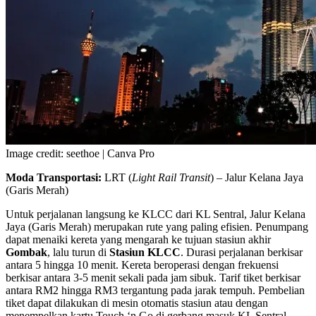
Image credit: seethoe | Canva Pro
Moda Transportasi:
LRT (
Light Rail Transit
) – Jalur Kelana Jaya
(Garis Merah)
Untuk perjalanan langsung ke KLCC dari KL Sentral, Jalur Kelana
Jaya (Garis Merah) merupakan rute yang paling efisien. Penumpang
dapat menaiki kereta yang mengarah ke tujuan stasiun akhir
Gombak
, lalu turun di
Stasiun KLCC
. Durasi perjalanan berkisar
antara 5 hingga 10 menit. Kereta beroperasi dengan frekuensi
berkisar antara 3-5 menit sekali pada jam sibuk. Tarif tiket berkisar
antara RM2 hingga RM3 tergantung pada jarak tempuh. Pembelian
tiket dapat dilakukan di mesin otomatis stasiun atau dengan
menempelkan kartu Touch ‘n Go di gerbang masuk KL Sentral.