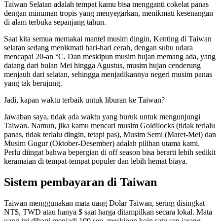
Taiwan Selatan adalah tempat kamu bisa mengganti cokelat panas
dengan minuman tropis yang menyegarkan, menikmati kesenangan
di alam terbuka sepanjang tahun.
Saat kita semua memakai mantel musim dingin, Kenting di Taiwan
selatan sedang menikmati hari-hari cerah, dengan suhu udara
mencapai 20-an °C. Dan meskipun musim hujan memang ada, yang
datang dari bulan Mei hingga Agustus, musim hujan cenderung
menjauh dari selatan, sehingga menjadikannya negeri musim panas
yang tak berujung.
Jadi, kapan waktu terbaik untuk liburan ke Taiwan?
Jawaban saya, tidak ada waktu yang buruk untuk mengunjungi
Taiwan. Namun, jika kamu mencari musim Goldilocks (tidak terlalu
panas, tidak terlalu dingin, tetapi pas), Musim Semi (Maret-Mei) dan
Musim Gugur (Oktober-Desember) adalah pilihan utama kami.
Perlu diingat bahwa bepergian di off season bisa berarti lebih sedikit
keramaian di tempat-tempat populer dan lebih hemat biaya.
Sistem pembayaran di Taiwan
Taiwan menggunakan mata uang Dolar Taiwan, sering disingkat
NT$, TWD atau hanya $ saat harga ditampilkan secara lokal. Mata
uang ini dibagi menjadi 100 sen, meskipun koin satu sen jarang