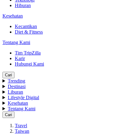
Hiburan
Kesehatan
Kecantikan
Diet & Fitness
Tentang Kami
Tim TripZilla
Karir
Hubungi Kami
Cari
Trending
Destinasi
Liburan
Lifestyle Digital
Kesehatan
Tentang Kami
Cari
Travel
Taiwan