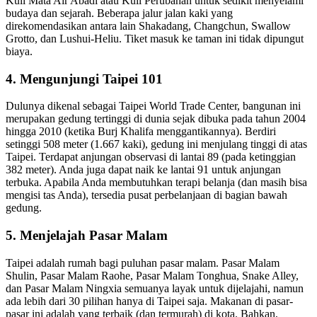
Kuil Mata Air Abadi atau Kuil Perubahan untuk sedikit menyelami
budaya dan sejarah. Beberapa jalur jalan kaki yang
direkomendasikan antara lain Shakadang, Changchun, Swallow
Grotto, dan Lushui-Heliu. Tiket masuk ke taman ini tidak dipungut
biaya.
4. Mengunjungi Taipei 101
Dulunya dikenal sebagai Taipei World Trade Center, bangunan ini
merupakan gedung tertinggi di dunia sejak dibuka pada tahun 2004
hingga 2010 (ketika Burj Khalifa menggantikannya). Berdiri
setinggi 508 meter (1.667 kaki), gedung ini menjulang tinggi di atas
Taipei. Terdapat anjungan observasi di lantai 89 (pada ketinggian
382 meter). Anda juga dapat naik ke lantai 91 untuk anjungan
terbuka. Apabila Anda membutuhkan terapi belanja (dan masih bisa
mengisi tas Anda), tersedia pusat perbelanjaan di bagian bawah
gedung.
5. Menjelajah Pasar Malam
Taipei adalah rumah bagi puluhan pasar malam. Pasar Malam
Shulin, Pasar Malam Raohe, Pasar Malam Tonghua, Snake Alley,
dan Pasar Malam Ningxia semuanya layak untuk dijelajahi, namun
ada lebih dari 30 pilihan hanya di Taipei saja. Makanan di pasar-
pasar ini adalah yang terbaik (dan termurah) di kota. Bahkan,