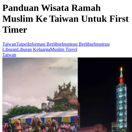
Panduan Wisata Ramah
Muslim Ke Taiwan Untuk First
Timer
Taiwan
Taipei
Informasi Berlibur
Inspirasi Berlibur
Inspirasi
Liburan
Liburan Keluarga
Muslim Travel
Taiwan