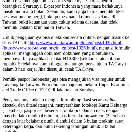
Kamu bisa mengajukan TAC ini setidaknya 7 hari sebelum
berangkat. Syaratnya, E-paspor Indonesia yang masa berlakunya
masih minimal 6 bulan. Selain itu, kamu juga harus memiliki tiket
pesawat pulang pergi, bukti pemesanan akomodasi selama di
Taiwan, bukti keuangan yang cukup selama di sana, dan tidak
memiliki catatan kriminal di Taiwan.
Untuk pengajuannya bisa dilakukan secara online, dengan masuk ke
situs TAC di: [
https://www.roc-taiwan.org/in_en/post/1026.html]
(https://www.roc-taiwan.org/in_en/post/1026.html)
, mengisi formulir
aplikasi, mengunggah dokumen-dokumen yang dibutuhkan,
membayar biaya aplikasi sekitar NT$300 (sekitar seratus ribuan
rupiah). Setelahnya kamu tinggal menunggu persetujuan TAC-nya
dalam 3 hari kerja. Jika disetujui, cetak TAC-nya.
Pemilik paspor Indonesia juga bisa mengajukan visa reguler untuk
traveling ke Taiwan. Permohonan diajukan melalui Taipei Economic
and Trade Office (TETO) di Jakarta atau Surabaya.
Persyaratannya adalah mengisi formulir aplikasi secara
online
,
dicetak, dan ditandatangani, menyerahkan fotokopi Kartu Keluarga
(1 lembar), paspor asli beserta 1 fotokopi halaman data, dengan
masa berlaku minimal 6 bulan, pas foto ukuran 4x6 cm (2 lembar)
dengan latar belakang putih, diambil dalam 3 bulan terakhir, surat
keterangan kerja, dan bukti rekening tabungan untuk 3 bulan
terakhir.