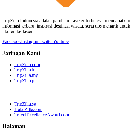
TripZilla Indonesia adalah panduan traveler Indonesia mendapatkan
informasi terbaru, inspirasi destinasi wisata, serta tips menarik untuk
liburan berkesan.
Facebook
Instagram
Twitter
Youtube
Jaringan Kami
TripZilla.com
TripZilla.in
TripZilla.my
TripZilla.ph
TripZilla.sg
HalalZilla.com
TravelExcellenceAward.com
Halaman