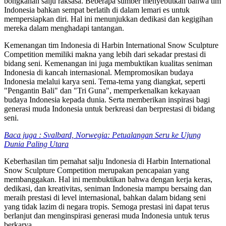
bongkahan salju raksasa. Beberapa sumber menyebutkan bahwa tim
Indonesia bahkan sempat berlatih di dalam lemari es untuk
mempersiapkan diri. Hal ini menunjukkan dedikasi dan kegigihan
mereka dalam menghadapi tantangan.
Kemenangan tim Indonesia di Harbin International Snow Sculpture
Competition memiliki makna yang lebih dari sekadar prestasi di
bidang seni. Kemenangan ini juga membuktikan kualitas seniman
Indonesia di kancah internasional. Mempromosikan budaya
Indonesia melalui karya seni. Tema-tema yang diangkat, seperti
"Pengantin Bali" dan "Tri Guna", memperkenalkan kekayaan
budaya Indonesia kepada dunia. Serta memberikan inspirasi bagi
generasi muda Indonesia untuk berkreasi dan berprestasi di bidang
seni.
Baca juga : Svalbard, Norwegia: Petualangan Seru ke Ujung
Dunia Paling Utara
Keberhasilan tim pemahat salju Indonesia di Harbin International
Snow Sculpture Competition merupakan pencapaian yang
membanggakan. Hal ini membuktikan bahwa dengan kerja keras,
dedikasi, dan kreativitas, seniman Indonesia mampu bersaing dan
meraih prestasi di level internasional, bahkan dalam bidang seni
yang tidak lazim di negara tropis. Semoga prestasi ini dapat terus
berlanjut dan menginspirasi generasi muda Indonesia untuk terus
berkarya.