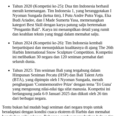
Tahun 2020 (Kompetisi ke-25): Dua tim Indonesia berhasil
meraih kemenangan. Tim Indonesia 1, yang beranggotakan I
Nyoman Sungada (ketua tim), I Putu Andre Putra Yoga, Eka
Budi Ariadee, dan I Made Sumerta Yasa, memenangkan
kategori Best Skill dengan karya patung salju bertemakan
"Pengantin Bali". Karya ini menampilkan detail yang rumit
dan keahlian teknis yang tinggi dalam memahat salju.
Tahun 2024 (Kompetisi ke-26): Tim Indonesia kembali
berpartisipasi dan menunjukkan kualitasnya di ajang The 26th
Harbin International Snow Sculpture Competition. Kompetisi
ini melibatkan 30 negara dan 120 seniman pemahat dari
seluruh dunia.
Tahun 2025: Tim seniman Bali yang tergabung dalam
Himpunan Seniman Pecatu (HSP) dan Bali Talent Artis
(BTA), yang dipimpin oleh I Nyoman Sungada, meraih
penghargaan 'Commemorative Prize' dengan tema 'Tri Guna'
yang mengusung nilai-nilai tiga sifat manusia. Kompetisi ini
berlangsung pada 6-9 Januari 2025 dan diikuti oleh 26 tim
dari berbagai negara.
Tentu bukan hal mudah bagi seniman dari negara tropis untuk
beradaptasi dengan kondisi cuaca ekstrem di Harbin dan memahat