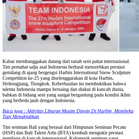
Kabar membanggakan datang dari ranah seni pahat internasional.
Tim pemahat salju asal Indonesia berhasil menorehkan prestasi
gemilang di ajang bergengsi Harbin International Snow Sculpture
Competition ke-25 yang diselenggarakan di kota Harbin,
Heilongjiang, Tiongkok. Keberhasilan ini membuktikan bahwa
talenta Indonesia mampu bersaing dan diakui di kancah dunia,
bahkan di bidang seni yang sangat bergantung pada kondisi iklim
yang berbeda jauh dengan Indonesia.
Baca juga : Aktivitas Liburan Musim Dingin Di Harbin, Membeku
Tapi Menakjubkan
Tim seniman Bali yang berasal dari Himpunan Seniman Pecatu
(HSP) dan Bali Talent Artis (BTA) kembali mengukir prestasi
gemilang di kancah internasional. Kelompok seniman yang