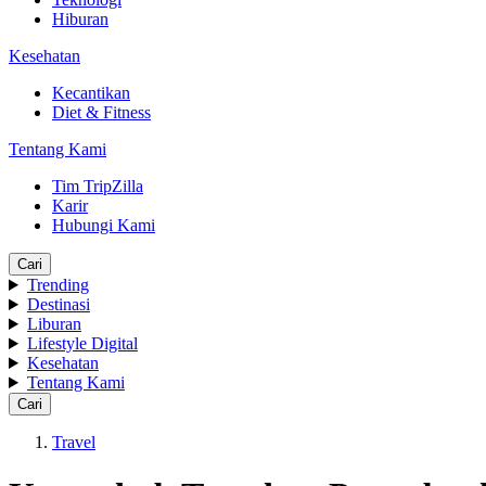
Hiburan
Kesehatan
Kecantikan
Diet & Fitness
Tentang Kami
Tim TripZilla
Karir
Hubungi Kami
Cari
Trending
Destinasi
Liburan
Lifestyle Digital
Kesehatan
Tentang Kami
Cari
Travel