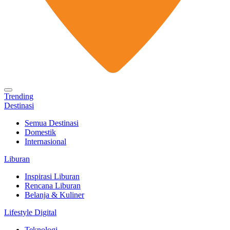
Trending
Destinasi
Semua Destinasi
Domestik
Internasional
Liburan
Inspirasi Liburan
Rencana Liburan
Belanja & Kuliner
Lifestyle Digital
Teknologi