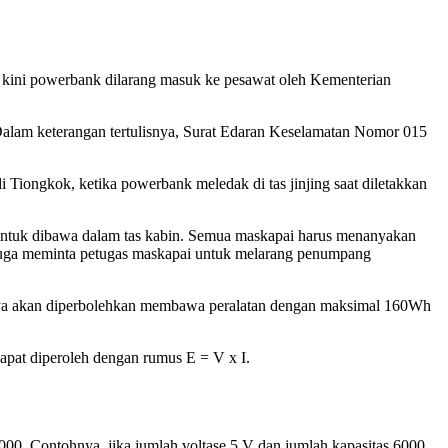
 kini powerbank dilarang masuk ke pesawat oleh Kementerian
Dalam keterangan tertulisnya, Surat Edaran Keselamatan Nomor 015
di Tiongkok, ketika powerbank meledak di tas jinjing saat diletakkan
untuk dibawa dalam tas kabin. Semua maskapai harus menanyakan
uga meminta petugas maskapai untuk melarang penumpang
nya akan diperbolehkan membawa peralatan dengan maksimal 160Wh
pat diperoleh dengan rumus E = V x I.
0. Contohnya, jika jumlah voltase 5 V dan jumlah kapasitas 6000