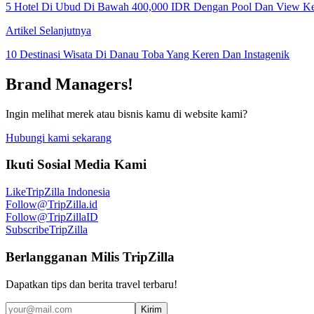
5 Hotel Di Ubud Di Bawah 400,000 IDR Dengan Pool Dan View K
Artikel Selanjutnya
10 Destinasi Wisata Di Danau Toba Yang Keren Dan Instagenik
Brand Managers!
Ingin melihat merek atau bisnis kamu di website kami?
Hubungi kami sekarang
Ikuti Sosial Media Kami
Like
TripZilla Indonesia
Follow
@TripZilla.id
Follow
@TripZillaID
Subscribe
TripZilla
Berlangganan Milis TripZilla
Dapatkan tips dan berita travel terbaru!
Kirim