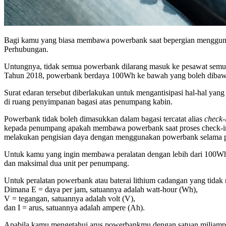
Bagi kamu yang biasa membawa powerbank saat bepergian menggunaka
Perhubungan.
Untungnya, tidak semua powerbank dilarang masuk ke pesawat semua 
Tahun 2018, powerbank berdaya 100Wh ke bawah yang boleh dibaw
Surat edaran tersebut diberlakukan untuk mengantisipasi hal-hal yang 
di ruang penyimpanan bagasi atas penumpang kabin.
Powerbank tidak boleh dimasukkan dalam bagasi tercatat alias
check-
kepada penumpang apakah membawa powerbank saat proses check-i
melakukan pengisian daya dengan menggunakan powerbank selama 
Untuk kamu yang ingin membawa peralatan dengan lebih dari 100Wh
dan maksimal dua unit per penumpang.
Untuk peralatan powerbank atau baterai lithium cadangan yang tid
Dimana E = daya per jam, satuannya adalah watt-hour (Wh),
V = tegangan, satuannya adalah volt (V),
dan I = arus, satuannya adalah ampere (Ah).
Apabila kamu mengetahui arus powerbankmu dengan satuan miliamper