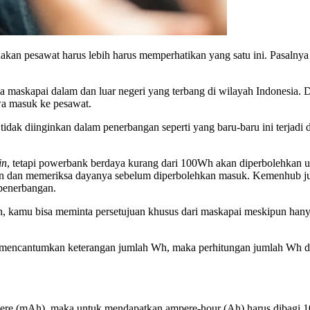
n pesawat harus lebih harus memperhatikan yang satu ini. Pasalnya
maskapai dalam dan luar negeri yang terbang di wilayah Indonesia. 
a masuk ke pesawat.
tidak diinginkan dalam penerbangan seperti yang baru-baru ini terjadi 
in
, tetapi powerbank berdaya kurang dari 100Wh akan diperbolehkan 
n dan memeriksa dayanya sebelum diperbolehkan masuk. Kemenhub j
penerbangan.
, kamu bisa meminta persetujuan khusus dari maskapai meskipun ha
ak mencantumkan keterangan jumlah Wh, maka perhitungan jumlah Wh da
e (mAh), maka untuk mendapatkan ampere-hour (Ah) harus dibagi 100