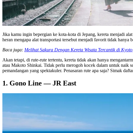
Jika kamu ingin bepergian ke kota-kota di Jepang, kereta menjadi al
heran mengapa alat transportasi tersebut menjadi favorit tidak hanya
Baca juga:
Melihat Sakura Dengan Kereta Wisata Tercantik di Kyoto
Akan tetapi, di rute-rute tertentu, kereta tidak akan hanya mengantar
atau Makoto Shinkai. Tidak perlu merogoh kocek dalam untuk naik sce
pemandangan yang spektakuler. Penasaran rute apa saja? Simak dafta
1. Gono Line — JR East