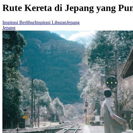
Rute Kereta di Jepang yang P
Inspirasi Berlibur
Inspirasi Liburan
Jepang
Jepang