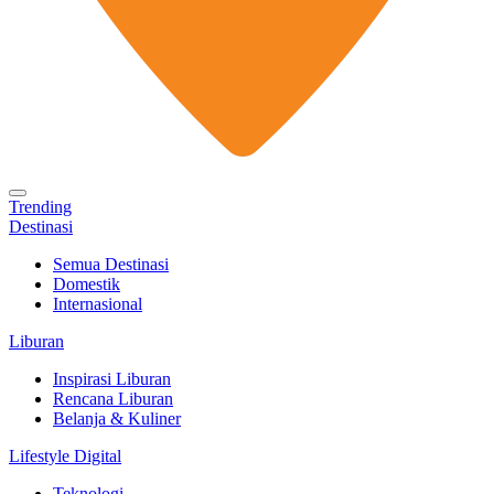
Trending
Destinasi
Semua Destinasi
Domestik
Internasional
Liburan
Inspirasi Liburan
Rencana Liburan
Belanja & Kuliner
Lifestyle Digital
Teknologi