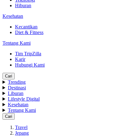
Hiburan
Kesehatan
Kecantikan
Diet & Fitness
Tentang Kami
Tim TripZilla
Karir
Hubungi Kami
Cari
Trending
Destinasi
Liburan
Lifestyle Digital
Kesehatan
Tentang Kami
Cari
Travel
Jepang