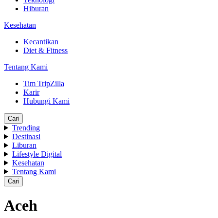
Hiburan
Kesehatan
Kecantikan
Diet & Fitness
Tentang Kami
Tim TripZilla
Karir
Hubungi Kami
Cari
Trending
Destinasi
Liburan
Lifestyle Digital
Kesehatan
Tentang Kami
Cari
Aceh