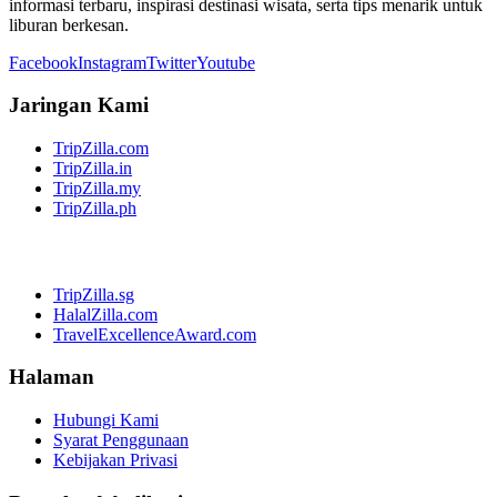
informasi terbaru, inspirasi destinasi wisata, serta tips menarik untuk
liburan berkesan.
Facebook
Instagram
Twitter
Youtube
Jaringan Kami
TripZilla.com
TripZilla.in
TripZilla.my
TripZilla.ph
TripZilla.sg
HalalZilla.com
TravelExcellenceAward.com
Halaman
Hubungi Kami
Syarat Penggunaan
Kebijakan Privasi