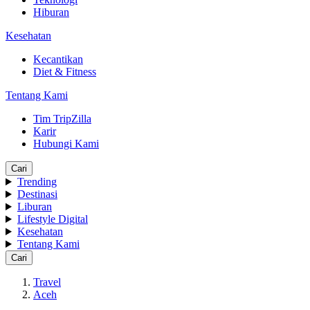
Hiburan
Kesehatan
Kecantikan
Diet & Fitness
Tentang Kami
Tim TripZilla
Karir
Hubungi Kami
Cari
Trending
Destinasi
Liburan
Lifestyle Digital
Kesehatan
Tentang Kami
Cari
Travel
Aceh