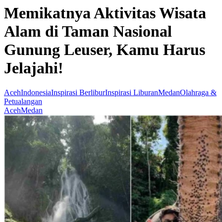
Memikatnya Aktivitas Wisata
Alam di Taman Nasional
Gunung Leuser, Kamu Harus
Jelajahi!
Aceh
Indonesia
Inspirasi Berlibur
Inspirasi Liburan
Medan
Olahraga &
Petualangan
Aceh
Medan