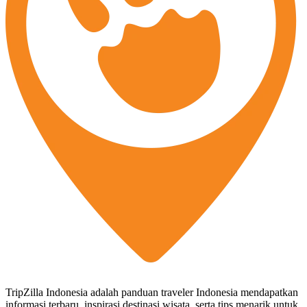
TripZilla Indonesia adalah panduan traveler Indonesia mendapatkan
informasi terbaru, inspirasi destinasi wisata, serta tips menarik untuk