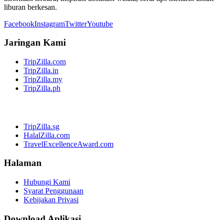
liburan berkesan.
Facebook
Instagram
Twitter
Youtube
Jaringan Kami
TripZilla.com
TripZilla.in
TripZilla.my
TripZilla.ph
TripZilla.sg
HalalZilla.com
TravelExcellenceAward.com
Halaman
Hubungi Kami
Syarat Penggunaan
Kebijakan Privasi
Download Aplikasi