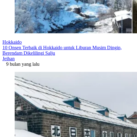
Hokkaido
10 Onsen Terbaik di Hokkaido untuk Liburan Musim Dingin,
Berendam Dikelilingi Salju
Jeihan
9 bulan yang lalu