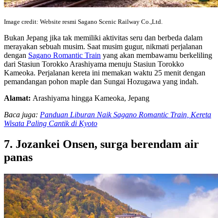
Image credit: Website resmi Sagano Scenic Railway Co.,Ltd.
Bukan Jepang jika tak memiliki aktivitas seru dan berbeda dalam
merayakan sebuah musim. Saat musim gugur, nikmati perjalanan
dengan
Sagano Romantic Train
yang akan membawamu berkeliling
dari Stasiun Torokko Arashiyama menuju Stasiun Torokko
Kameoka. Perjalanan kereta ini memakan waktu 25 menit dengan
pemandangan pohon maple dan Sungai Hozugawa yang indah.
Alamat:
Arashiyama hingga Kameoka, Jepang
Baca juga:
Panduan Liburan Naik Sagano Romantic Train, Kereta
Wisata Paling Cantik di Kyoto
7. Jozankei Onsen, surga berendam air
panas