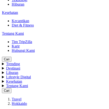
Hiburan
Kesehatan
Kecantikan
Diet & Fitness
Tentang Kami
Tim TripZilla
Karir
Hubungi Kami
Cari
Trending
Destinasi
Liburan
Lifestyle Digital
Kesehatan
Tentang Kami
Cari
Travel
Hokkaido