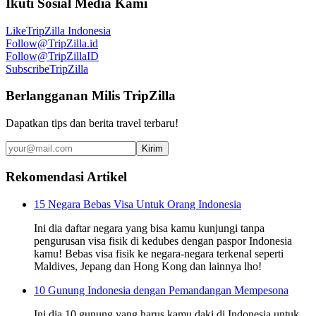
Ikuti Sosial Media Kami
Like
TripZilla Indonesia
Follow
@TripZilla.id
Follow
@TripZillaID
Subscribe
TripZilla
Berlangganan Milis TripZilla
Dapatkan tips dan berita travel terbaru!
Kirim
Rekomendasi Artikel
15 Negara Bebas Visa Untuk Orang Indonesia
Ini dia daftar negara yang bisa kamu kunjungi tanpa
pengurusan visa fisik di kedubes dengan paspor Indonesia
kamu! Bebas visa fisik ke negara-negara terkenal seperti
Maldives, Jepang dan Hong Kong dan lainnya lho!
10 Gunung Indonesia dengan Pemandangan Mempesona
Ini dia 10 gunung yang harus kamu daki di Indonesia untuk