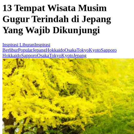
13 Tempat Wisata Musim
Gugur Terindah di Jepang
Yang Wajib Dikunjungi
Inspirasi Liburan
Inspirasi
Berlibur
Popular
Jepang
Hokkaido
Osaka
Tokyo
Kyoto
Sapporo
Hokkaido
Sapporo
Osaka
Tokyo
Kyoto
Jepang