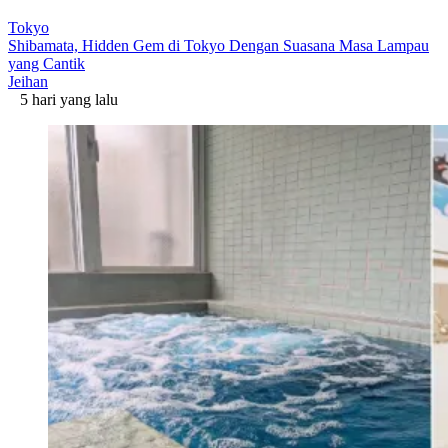
Tokyo
Shibamata, Hidden Gem di Tokyo Dengan Suasana Masa Lampau
yang Cantik
Jeihan
5 hari yang lalu