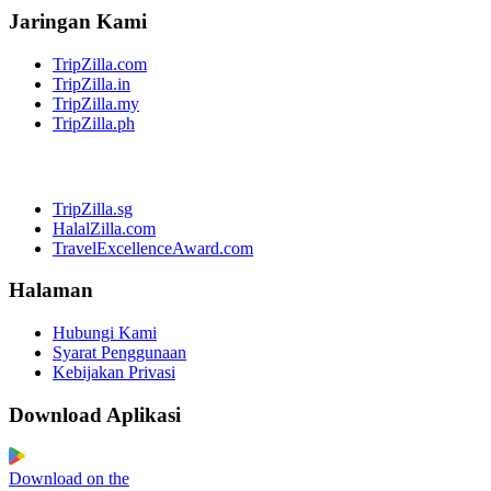
Jaringan Kami
TripZilla.com
TripZilla.in
TripZilla.my
TripZilla.ph
TripZilla.sg
HalalZilla.com
TravelExcellenceAward.com
Halaman
Hubungi Kami
Syarat Penggunaan
Kebijakan Privasi
Download Aplikasi
Download on the