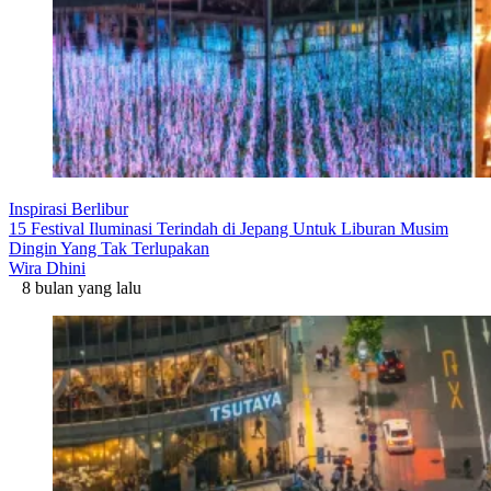
Inspirasi Berlibur
15 Festival Iluminasi Terindah di Jepang Untuk Liburan Musim
Dingin Yang Tak Terlupakan
Wira Dhini
8 bulan yang lalu