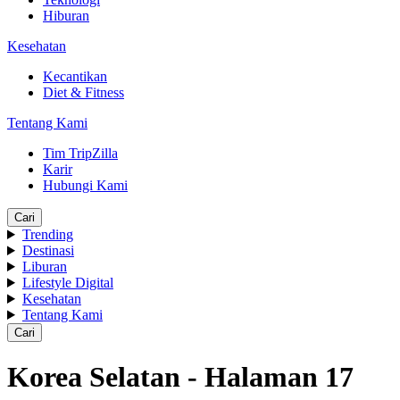
Hiburan
Kesehatan
Kecantikan
Diet & Fitness
Tentang Kami
Tim TripZilla
Karir
Hubungi Kami
Cari
Trending
Destinasi
Liburan
Lifestyle Digital
Kesehatan
Tentang Kami
Cari
Korea Selatan - Halaman 17