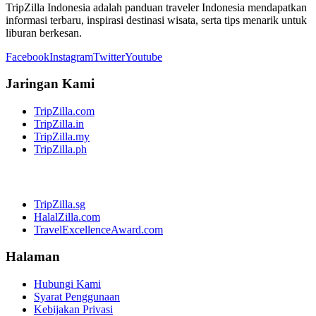
TripZilla Indonesia adalah panduan traveler Indonesia mendapatkan
informasi terbaru, inspirasi destinasi wisata, serta tips menarik untuk
liburan berkesan.
Facebook
Instagram
Twitter
Youtube
Jaringan Kami
TripZilla.com
TripZilla.in
TripZilla.my
TripZilla.ph
TripZilla.sg
HalalZilla.com
TravelExcellenceAward.com
Halaman
Hubungi Kami
Syarat Penggunaan
Kebijakan Privasi