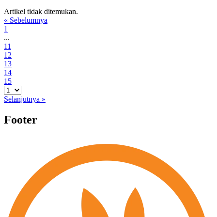
Artikel tidak ditemukan.
« Sebelumnya
1
...
11
12
13
14
15
Selanjutnya »
Footer