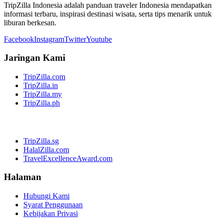
TripZilla Indonesia adalah panduan traveler Indonesia mendapatkan
informasi terbaru, inspirasi destinasi wisata, serta tips menarik untuk
liburan berkesan.
Facebook
Instagram
Twitter
Youtube
Jaringan Kami
TripZilla.com
TripZilla.in
TripZilla.my
TripZilla.ph
TripZilla.sg
HalalZilla.com
TravelExcellenceAward.com
Halaman
Hubungi Kami
Syarat Penggunaan
Kebijakan Privasi