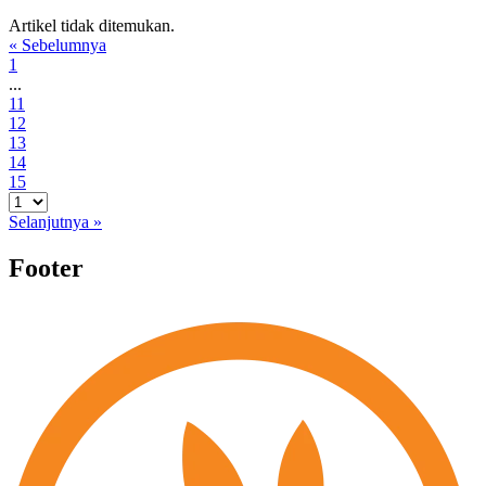
Artikel tidak ditemukan.
« Sebelumnya
1
...
11
12
13
14
15
Selanjutnya »
Footer