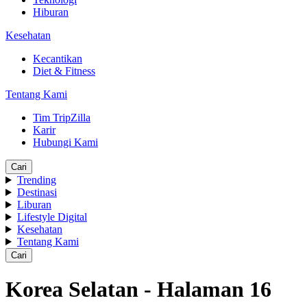
Hiburan
Kesehatan
Kecantikan
Diet & Fitness
Tentang Kami
Tim TripZilla
Karir
Hubungi Kami
Cari
Trending
Destinasi
Liburan
Lifestyle Digital
Kesehatan
Tentang Kami
Cari
Korea Selatan - Halaman 16