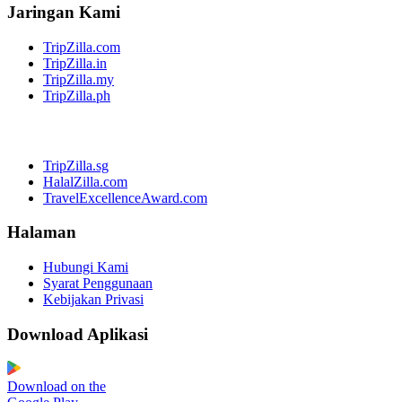
Jaringan Kami
TripZilla.com
TripZilla.in
TripZilla.my
TripZilla.ph
TripZilla.sg
HalalZilla.com
TravelExcellenceAward.com
Halaman
Hubungi Kami
Syarat Penggunaan
Kebijakan Privasi
Download Aplikasi
Download on the