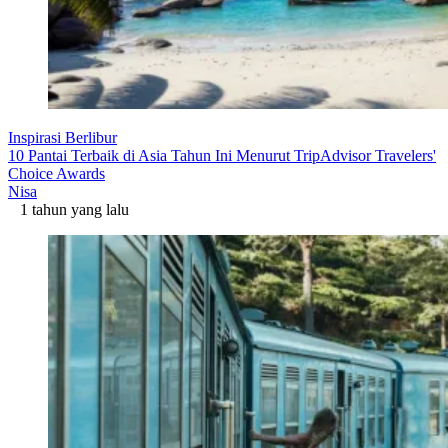
Inspirasi Berlibur
10 Pantai Terbaik di Asia Tahun Ini Menurut TripAdvisor Travelers'
Choice Awards
Nisa
1 tahun yang lalu