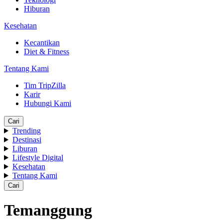
Hiburan
Kesehatan
Kecantikan
Diet & Fitness
Tentang Kami
Tim TripZilla
Karir
Hubungi Kami
Cari
Trending
Destinasi
Liburan
Lifestyle Digital
Kesehatan
Tentang Kami
Cari
Temanggung