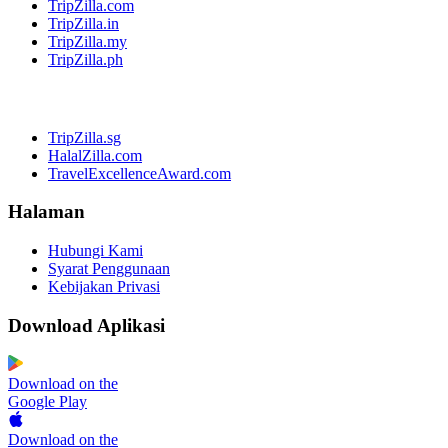
TripZilla.com
TripZilla.in
TripZilla.my
TripZilla.ph
TripZilla.sg
HalalZilla.com
TravelExcellenceAward.com
Halaman
Hubungi Kami
Syarat Penggunaan
Kebijakan Privasi
Download Aplikasi
Download on the
Google Play
Download on the