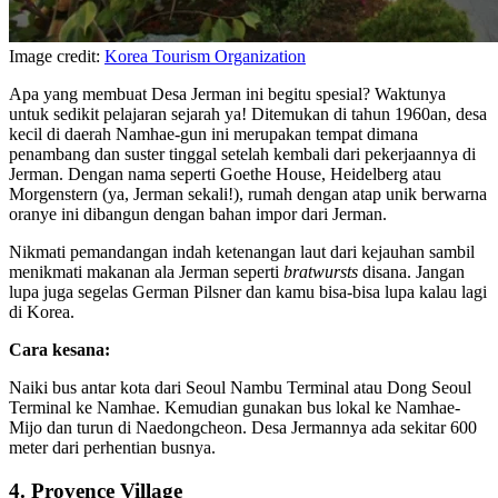
Image credit:
Korea Tourism Organization
Apa yang membuat Desa Jerman ini begitu spesial? Waktunya
untuk sedikit pelajaran sejarah ya! Ditemukan di tahun 1960an, desa
kecil di daerah Namhae-gun ini merupakan tempat dimana
penambang dan suster tinggal setelah kembali dari pekerjaannya di
Jerman. Dengan nama seperti Goethe House, Heidelberg atau
Morgenstern (ya, Jerman sekali!), rumah dengan atap unik berwarna
oranye ini dibangun dengan bahan impor dari Jerman.
Nikmati pemandangan indah ketenangan laut dari kejauhan sambil
menikmati makanan ala Jerman seperti
bratwursts
disana. Jangan
lupa juga segelas German Pilsner dan kamu bisa-bisa lupa kalau lagi
di Korea.
Cara kesana:
Naiki bus antar kota dari Seoul Nambu Terminal atau Dong Seoul
Terminal ke Namhae. Kemudian gunakan bus lokal ke Namhae-
Mijo dan turun di Naedongcheon. Desa Jermannya ada sekitar 600
meter dari perhentian busnya.
4. Provence Village