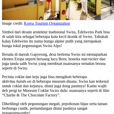
Image credit:
Korea Tourism Organization
Simbol dari desain arsitektur tradisional Swiss, Edelweiss Park bisa
di salah kira sebagai beberapa kota kecil ikonik di Swiss. Tahukah
kalau Edelweiss itu nama bunga alpine putih yang merupakan
bunga lokal pegunungan Swiss Alps!
Berada di daerah Gapyeong, desa bertema Swiss ini memaparkan
elemen Eropa seperti beruang lucu Bern, boneka
nutcracker
dan
juga tanda salib Swiss yang membuat nuansanya semakin berasa
seperti di Swiss.
Pecinta coklat dan keju juga bisa mengikuti beberapa
aktivitas
hands-on
di beberapa museum disana. Swiss kan terkenal
untuk coklat dan kejunya, disini juga dong pastinya! Kamu wajib
deh pergi ke Museum Coklat Swiss dulu: nuansanya seperti di film
“Charlie & The Chocolate Factory”.
Dikelilingi oleh pegunungan megah, pepohonan hijau serta taman
berbunga cantik, pemandangan disini pastinya sangat
instagramworthy!