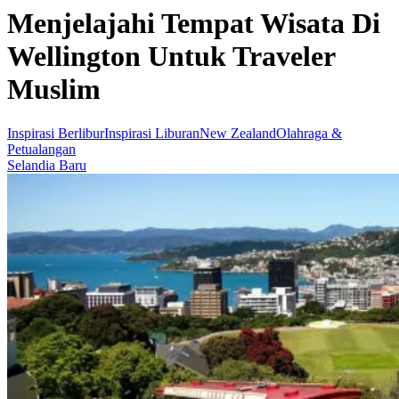
Menjelajahi Tempat Wisata Di
Wellington Untuk Traveler
Muslim
Inspirasi Berlibur
Inspirasi Liburan
New Zealand
Olahraga &
Petualangan
Selandia Baru