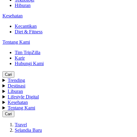
Hiburan
Kesehatan
Kecantikan
Diet & Fitness
Tentang Kami
Tim TripZilla
Karir
Hubungi Kami
Cari
Trending
Destinasi
Liburan
Lifestyle Digital
Kesehatan
Tentang Kami
Cari
Travel
Selandia Baru