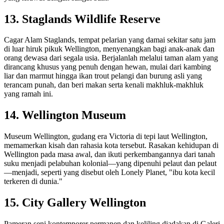
13. Staglands Wildlife Reserve
Cagar Alam Staglands, tempat pelarian yang damai sekitar satu jam
di luar hiruk pikuk Wellington, menyenangkan bagi anak-anak dan
orang dewasa dari segala usia. Berjalanlah melalui taman alam yang
dirancang khusus yang penuh dengan hewan, mulai dari kambing
liar dan marmut hingga ikan trout pelangi dan burung asli yang
terancam punah, dan beri makan serta kenali makhluk-makhluk
yang ramah ini.
14. Wellington Museum
Museum Wellington, gudang era Victoria di tepi laut Wellington,
memamerkan kisah dan rahasia kota tersebut. Rasakan kehidupan di
Wellington pada masa awal, dan ikuti perkembangannya dari tanah
suku menjadi pelabuhan kolonial—yang dipenuhi pelaut dan pelaut
—menjadi, seperti yang disebut oleh Lonely Planet, "ibu kota kecil
terkeren di dunia."
15. City Gallery Wellington
Pameran seni kontemporer permanen dan keliling diadakan di Galeri