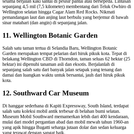
selama berjalan kaki santai di pesisir pantai atau bersepeda. Lintasan
sepanjang 4,5 mil (7,5 kilometer) membentang dari Teluk Owhiro di
Wellington selatan hingga Cagar Alam Red Rocks. Nikmati
pemandangan laut dan anjing laut berbulu yang berjemur di bawah
sinar matahari (dan angin) di sepanjang jalan.
11. Wellington Botanic Garden
Salah satu taman tertua di Selandia Baru, Wellington Botanic
Garden merupakan tempat pelarian dari hiruk pikuk kota. Tepat di
belakang Wellington CBD di Thorndon, taman seluas 62 hektar (25
hektar) ini dipenuhi tanaman asli dan eksotis. Berjalanlah di
sepanjang salah satu dari banyak jalan setapak yang tenang dan
damai dan luangkan waktu untuk bersantai, jauh dari hiruk pikuk
kota.
12. Southward Car Museum
Di hanggar sederhana di Kapiti Expressway, South Island, terdapat
salah satu koleksi mobil antik terbesar di belahan bumi selatan.
Museum Mobil Southward memamerkan lebih dari 400 kendaraan,
mulai dari model pergantian abad dan mobil mewah tahun 1960-an
yang apik hingga Bugatti seharga jutaan dolar dan sedan keluarga
yang terawat dengan sangat baik.