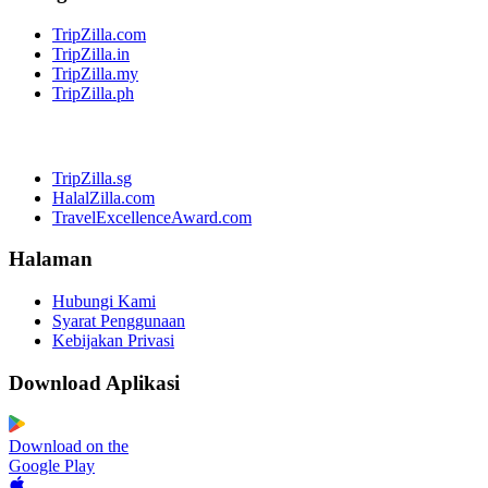
TripZilla.com
TripZilla.in
TripZilla.my
TripZilla.ph
TripZilla.sg
HalalZilla.com
TravelExcellenceAward.com
Halaman
Hubungi Kami
Syarat Penggunaan
Kebijakan Privasi
Download Aplikasi
Download on the
Google Play