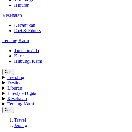
Hiburan
Kesehatan
Kecantikan
Diet & Fitness
Tentang Kami
Tim TripZilla
Karir
Hubungi Kami
Cari
Trending
Destinasi
Liburan
Lifestyle Digital
Kesehatan
Tentang Kami
Cari
Travel
Jepang