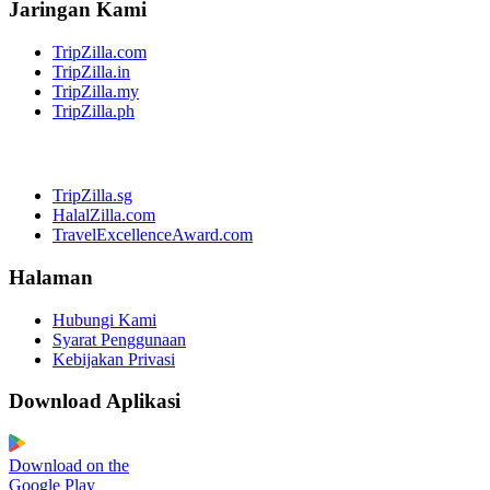
Jaringan Kami
TripZilla.com
TripZilla.in
TripZilla.my
TripZilla.ph
TripZilla.sg
HalalZilla.com
TravelExcellenceAward.com
Halaman
Hubungi Kami
Syarat Penggunaan
Kebijakan Privasi
Download Aplikasi
Download on the
Google Play