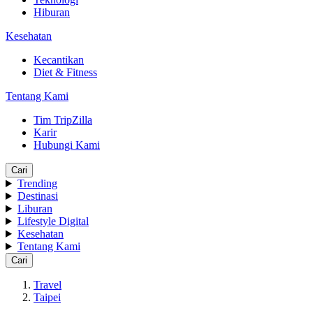
Hiburan
Kesehatan
Kecantikan
Diet & Fitness
Tentang Kami
Tim TripZilla
Karir
Hubungi Kami
Cari
Trending
Destinasi
Liburan
Lifestyle Digital
Kesehatan
Tentang Kami
Cari
Travel
Taipei