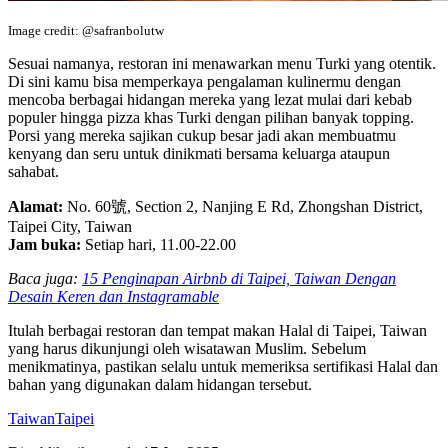
Image credit: @safranbolutw
Sesuai namanya, restoran ini menawarkan menu Turki yang otentik.
Di sini kamu bisa memperkaya pengalaman kulinermu dengan
mencoba berbagai hidangan mereka yang lezat mulai dari kebab
populer hingga pizza khas Turki dengan pilihan banyak topping.
Porsi yang mereka sajikan cukup besar jadi akan membuatmu
kenyang dan seru untuk dinikmati bersama keluarga ataupun
sahabat.
Alamat:
No. 60號, Section 2, Nanjing E Rd, Zhongshan District,
Taipei City, Taiwan
Jam buka:
Setiap hari, 11.00-22.00
Baca juga:
15 Penginapan Airbnb di Taipei, Taiwan Dengan
Desain Keren dan Instagramable
Itulah berbagai restoran dan tempat makan Halal di Taipei, Taiwan
yang harus dikunjungi oleh wisatawan Muslim. Sebelum
menikmatinya, pastikan selalu untuk memeriksa sertifikasi Halal dan
bahan yang digunakan dalam hidangan tersebut.
Taiwan
Taipei