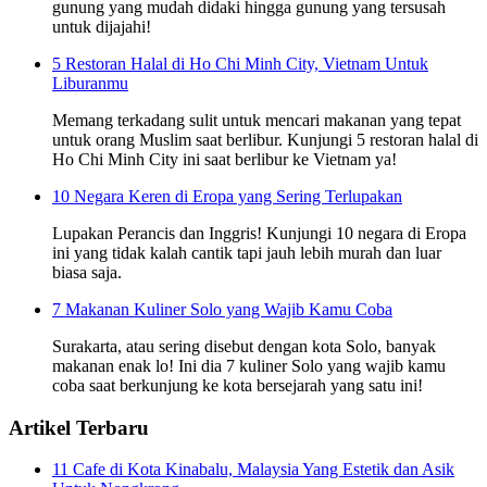
gunung yang mudah didaki hingga gunung yang tersusah
untuk dijajahi!
5 Restoran Halal di Ho Chi Minh City, Vietnam Untuk
Liburanmu
Memang terkadang sulit untuk mencari makanan yang tepat
untuk orang Muslim saat berlibur. Kunjungi 5 restoran halal di
Ho Chi Minh City ini saat berlibur ke Vietnam ya!
10 Negara Keren di Eropa yang Sering Terlupakan
Lupakan Perancis dan Inggris! Kunjungi 10 negara di Eropa
ini yang tidak kalah cantik tapi jauh lebih murah dan luar
biasa saja.
7 Makanan Kuliner Solo yang Wajib Kamu Coba
Surakarta, atau sering disebut dengan kota Solo, banyak
makanan enak lo! Ini dia 7 kuliner Solo yang wajib kamu
coba saat berkunjung ke kota bersejarah yang satu ini!
Artikel Terbaru
11 Cafe di Kota Kinabalu, Malaysia Yang Estetik dan Asik