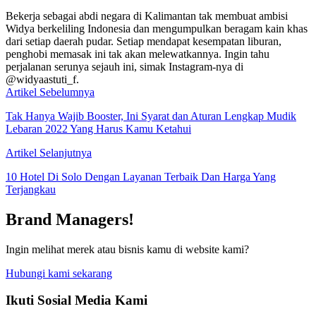
Bekerja sebagai abdi negara di Kalimantan tak membuat ambisi
Widya berkeliling Indonesia dan mengumpulkan beragam kain khas
dari setiap daerah pudar. Setiap mendapat kesempatan liburan,
penghobi memasak ini tak akan melewatkannya. Ingin tahu
perjalanan serunya sejauh ini, simak Instagram-nya di
@widyaastuti_f.
Artikel Sebelumnya
Tak Hanya Wajib Booster, Ini Syarat dan Aturan Lengkap Mudik
Lebaran 2022 Yang Harus Kamu Ketahui
Artikel Selanjutnya
10 Hotel Di Solo Dengan Layanan Terbaik Dan Harga Yang
Terjangkau
Brand Managers!
Ingin melihat merek atau bisnis kamu di website kami?
Hubungi kami sekarang
Ikuti Sosial Media Kami