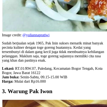
Image credit:
@yuliannapratiwi
Sudah berjualan sejak 1965, Pak Inin sukses menarik minat banyak
pecinta kuliner dengan toge goreng buatannya. Kedai yang
tersembunyi di dalam gang kecil juga tidak membuatnya kehilangan
pelanggan. Maklum saja, toge goreng sajiannya memiliki cita rasa
yang khas dan pastinya enak.
Lokasi:
RT.01/RW.07, Paledang, Kecamatan Bogor Tengah, Kota
Bogor, Jawa Barat 16122
Jam buka:
Senin-Sabtu, 09.15-15.00 WIB
Harga:
Mulai dari Rp16.000
3. Warung Pak Iwon