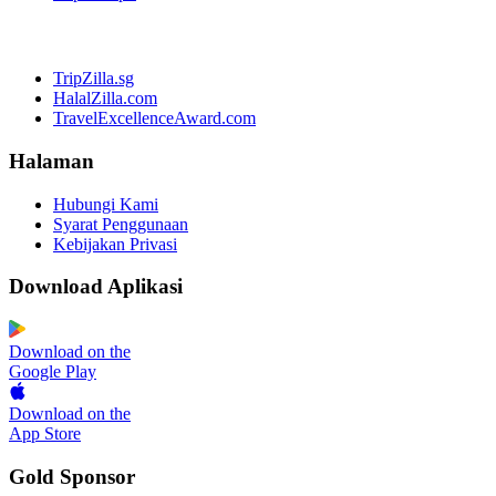
TripZilla.sg
HalalZilla.com
TravelExcellenceAward.com
Halaman
Hubungi Kami
Syarat Penggunaan
Kebijakan Privasi
Download Aplikasi
Download on the
Google Play
Download on the
App Store
Gold Sponsor