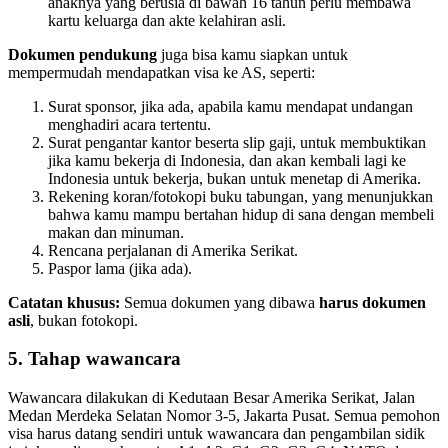
anaknya yang berusia di bawah 16 tahun perlu membawa
kartu keluarga dan akte kelahiran asli.
Dokumen pendukung
juga bisa kamu siapkan untuk
mempermudah mendapatkan visa ke AS, seperti:
Surat sponsor, jika ada, apabila kamu mendapat undangan
menghadiri acara tertentu.
Surat pengantar kantor beserta slip gaji, untuk membuktikan
jika kamu bekerja di Indonesia, dan akan kembali lagi ke
Indonesia untuk bekerja, bukan untuk menetap di Amerika.
Rekening koran/fotokopi buku tabungan, yang menunjukkan
bahwa kamu mampu bertahan hidup di sana dengan membeli
makan dan minuman.
Rencana perjalanan di Amerika Serikat.
Paspor lama (jika ada).
Catatan khusus:
Semua dokumen yang dibawa
harus dokumen
asli
, bukan fotokopi.
5. Tahap wawancara
Wawancara dilakukan di Kedutaan Besar Amerika Serikat, Jalan
Medan Merdeka Selatan Nomor 3-5, Jakarta Pusat. Semua pemohon
visa harus datang sendiri untuk wawancara dan pengambilan sidik