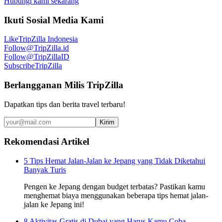
Hubungi kami sekarang
Ikuti Sosial Media Kami
Like
TripZilla Indonesia
Follow
@TripZilla.id
Follow
@TripZillaID
Subscribe
TripZilla
Berlangganan Milis TripZilla
Dapatkan tips dan berita travel terbaru!
Kirim
Rekomendasi Artikel
5 Tips Hemat Jalan-Jalan ke Jepang yang Tidak Diketahui
Banyak Turis
Pengen ke Jepang dengan budget terbatas? Pastikan kamu
menghemat biaya menggunakan beberapa tips hemat jalan-
jalan ke Jepang ini!
8 Aktivitas Gratis di Dubai yang Harus Kamu Coba