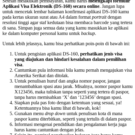
Setelah melakukan pembayaran, kamu harus
melengkapi formulir
Aplikasi Visa Elektronik (DS-160) secara online
. Jangan lupa
untuk mencetak lembar halaman konfirmasi aplikasi DS-160 kamu
pada kertas ukuran surat atau A4 dalam format
portrait
dengan
resolusi tinggi agar staf kedutaan bisa membaca barcode yang tertera
di sana. Simpan juga semua data yang kamu masukkan ke aplikasi
ke dalam komputer personal kamu untuk
backup
.
Untuk lebih jelasnya, kamu bisa perhatikan poin-poin di bawah ini:
Untuk pengisian aplikasi DS-160,
perhatikan jenis visa
yang diajukan dan hindari kesalahan dalam pemilihan
visa
.
Cantumkan pula informasi bila kamu pernah mengajukan visa
Amerika Serikat dan ditolak.
Untuk penulisan huruf dan angka nomor paspor, jangan
menambahkan spasi atau jarak. Misalnya, nomor paspor kamu
X123456, maka tuliskan tanpa seperti yang tertera di paspor,
tanpa harus memisahkan ‘X’ dan ‘123456’ dengan spasi.
Siapkan pula pas foto dengan ketentuan yang sesuai, ya!
Ketentuannya bisa kamu lihat di bawah, kok!
Gunakan menu
drop down
untuk penulisan kota di mana
paspor kamu diterbitkan, seperti yang tertulis di dalam paspor.
Informasi mengenai pendidikan dan pengalaman kerja juga
harus kamu cantumkan dengan jelas.