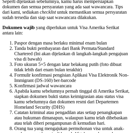
Seperti dijelaskan sebelumnya, kamu harus mempersiapkan
dokumen dan semua persyaratan yang ada saat wawancara. Tips
dari kami, sediakan
checklist
untuk memastikan semua persyaratan
sudah tersedia dan siap saat wawancara dilakukan.
Dokumen wajib
yang diperlukan untuk Visa Amerika Serikat
antara lain:
Paspor dengan masa berlaku minimal enam bulan
Tanda bukti pembayaran dari Bank Permata/Standard
Chartered (Ini akan dijelaskan di langkah-langkah pengajuan
visa di bawah)
Foto ukuran 5×5 dengan latar belakang putih (foto dibuat
tidak lebih dari enam bulan terakhir)
Formulir konfirmasi pengisian Aplikasi Visa Elektronik Non-
Immigrant (DS-160) ber-barcode
Konfirmasi jadwal wawancara
Apabila kamu sebelumnya pernah tinggal di Amerika Serikat,
siapkan dokumen bukti status keimigrasian atau status visa
kamu sebelumnya dan dokumen resmi dari Departemen
Homeland Security (DHS)
Catatan kriminal atau pengadilan atas setiap penangkapan
atau hukuman dimanapun, walaupun kamu telah dibebaskan
atau telah diberi pengampunan di kemudian hari.
Orang tua yang mengajukan permohonan visa untuk anak-