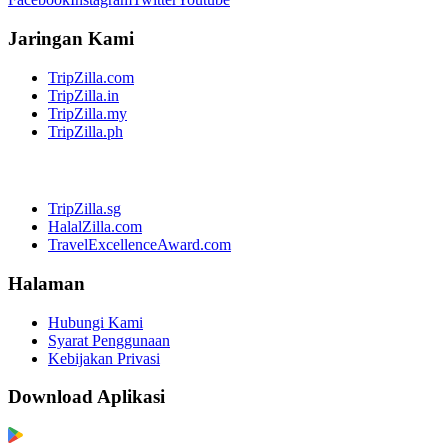
Jaringan Kami
TripZilla.com
TripZilla.in
TripZilla.my
TripZilla.ph
TripZilla.sg
HalalZilla.com
TravelExcellenceAward.com
Halaman
Hubungi Kami
Syarat Penggunaan
Kebijakan Privasi
Download Aplikasi