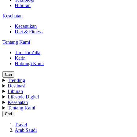
Hiburan
Kesehatan
Kecantikan
Diet & Fitness
Tentang Kami
Tim TripZilla
Karir
Hubungi Kami
Cari
Trending
Destinasi
Liburan
Lifestyle Digital
Kesehatan
Tentang Kami
Cari
Travel
Arab Saudi