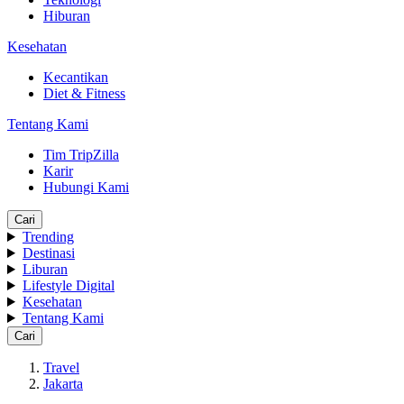
Hiburan
Kesehatan
Kecantikan
Diet & Fitness
Tentang Kami
Tim TripZilla
Karir
Hubungi Kami
Cari
Trending
Destinasi
Liburan
Lifestyle Digital
Kesehatan
Tentang Kami
Cari
Travel
Jakarta