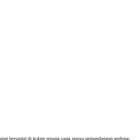
 dapat bersantai di kolam renang yang punya pemandangan gedung-