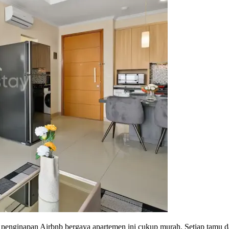
am penginapan Airbnb bergaya apartemen ini cukup murah. Setiap tamu