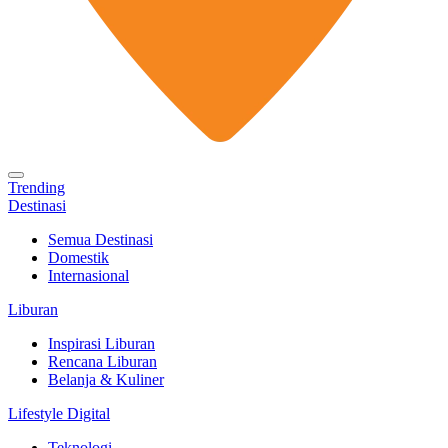
Trending
Destinasi
Semua Destinasi
Domestik
Internasional
Liburan
Inspirasi Liburan
Rencana Liburan
Belanja & Kuliner
Lifestyle Digital
Teknologi