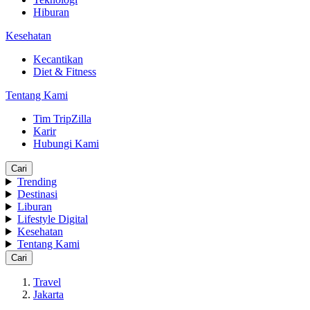
Hiburan
Kesehatan
Kecantikan
Diet & Fitness
Tentang Kami
Tim TripZilla
Karir
Hubungi Kami
Cari
Trending
Destinasi
Liburan
Lifestyle Digital
Kesehatan
Tentang Kami
Cari
Travel
Jakarta