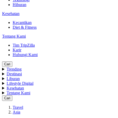
Hiburan
Kesehatan
Kecantikan
Diet & Fitness
Tentang Kami
Tim TripZilla
Karir
Hubungi Kami
Cari
Trending
Destinasi
Liburan
Lifestyle Digital
Kesehatan
Tentang Kami
Cari
Travel
Asia