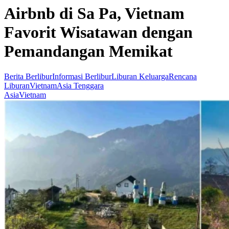
Airbnb di Sa Pa, Vietnam
Favorit Wisatawan dengan
Pemandangan Memikat
Berita Berlibur
Informasi Berlibur
Liburan Keluarga
Rencana
Liburan
Vietnam
Asia Tenggara
Asia
Vietnam