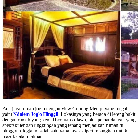
Ada juga rumah joglo dengan view Gunung Merapi yang megah,
yaitu
Ndalem Joglo Hinggil
. Lokasinya yang berada di lereng bukit
dengan rumah yang kental bernuansa Jawa, plus pemandangan yang
spektakuler dan lingkungan yang tenang menjadikan rumah di
pinggiran Jogja ini salah satu yang layak dipertimbangkan untuk
masuk dalam pilihan.