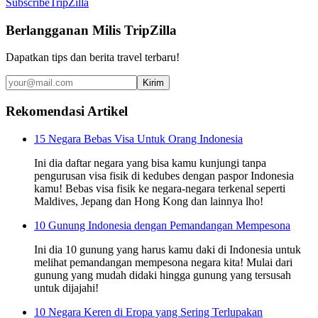
Subscribe
TripZilla
Berlangganan Milis TripZilla
Dapatkan tips dan berita travel terbaru!
Kirim
Rekomendasi Artikel
15 Negara Bebas Visa Untuk Orang Indonesia
Ini dia daftar negara yang bisa kamu kunjungi tanpa
pengurusan visa fisik di kedubes dengan paspor Indonesia
kamu! Bebas visa fisik ke negara-negara terkenal seperti
Maldives, Jepang dan Hong Kong dan lainnya lho!
10 Gunung Indonesia dengan Pemandangan Mempesona
Ini dia 10 gunung yang harus kamu daki di Indonesia untuk
melihat pemandangan mempesona negara kita! Mulai dari
gunung yang mudah didaki hingga gunung yang tersusah
untuk dijajahi!
10 Negara Keren di Eropa yang Sering Terlupakan