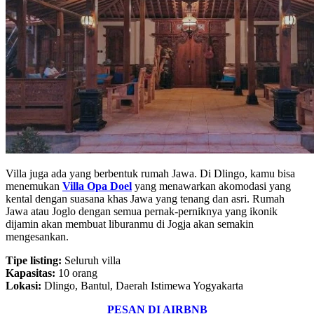
Villa juga ada yang berbentuk rumah Jawa. Di Dlingo, kamu bisa
menemukan
Villa Opa Doel
yang menawarkan akomodasi yang
kental dengan suasana khas Jawa yang tenang dan asri. Rumah
Jawa atau Joglo dengan semua pernak-perniknya yang ikonik
dijamin akan membuat liburanmu di Jogja akan semakin
mengesankan.
Tipe listing:
Seluruh villa
Kapasitas:
10 orang
Lokasi:
Dlingo, Bantul, Daerah Istimewa Yogyakarta
PESAN DI AIRBNB