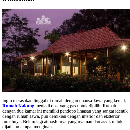
Ingin merasakan tinggal di rumah dengan nuansa Jawa yang kental,
Rumah Kakung
menjadi opsi yang pas untuk dipilih. Rumah
dengan dua kamar ini memiliki pendopo limasan yang sangat identik
dengan rumah Jawa, pun demikian dengan interior dan eksterior
rumahnya. Belum lagi atmosfernya yang nyaman dan asyik untuk
dijadikan tempat menginap.