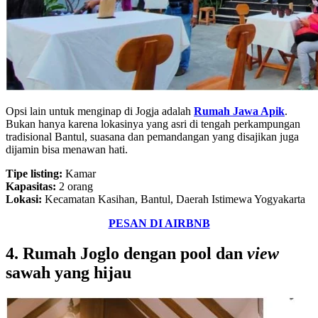
Opsi lain untuk menginap di Jogja adalah
Rumah Jawa Apik
.
Bukan hanya karena lokasinya yang asri di tengah perkampungan
tradisional Bantul, suasana dan pemandangan yang disajikan juga
dijamin bisa menawan hati.
Tipe listing:
Kamar
Kapasitas:
2 orang
Lokasi:
Kecamatan Kasihan, Bantul, Daerah Istimewa Yogyakarta
PESAN DI AIRBNB
4. Rumah Joglo dengan pool dan
view
sawah yang hijau