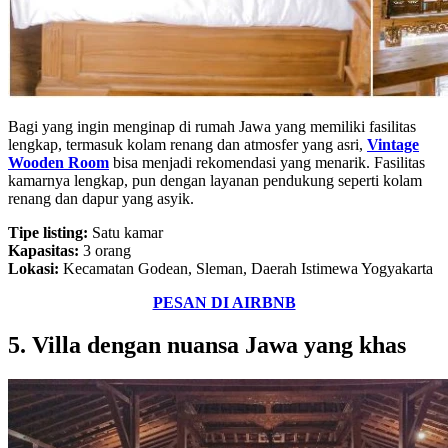
Bagi yang ingin menginap di rumah Jawa yang memiliki fasilitas
lengkap, termasuk kolam renang dan atmosfer yang asri,
Vintage
Wooden Room
bisa menjadi rekomendasi yang menarik. Fasilitas
kamarnya lengkap, pun dengan layanan pendukung seperti kolam
renang dan dapur yang asyik.
Tipe listing:
Satu kamar
Kapasitas:
3 orang
Lokasi:
Kecamatan Godean, Sleman, Daerah Istimewa Yogyakarta
PESAN DI AIRBNB
5. Villa dengan nuansa Jawa yang khas