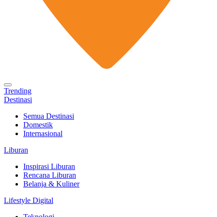
Trending
Destinasi
Semua Destinasi
Domestik
Internasional
Liburan
Inspirasi Liburan
Rencana Liburan
Belanja & Kuliner
Lifestyle Digital
Teknologi