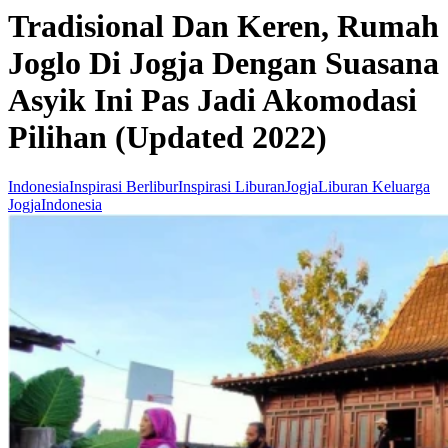
Tradisional Dan Keren, Rumah
Joglo Di Jogja Dengan Suasana
Asyik Ini Pas Jadi Akomodasi
Pilihan (Updated 2022)
Indonesia
Inspirasi Berlibur
Inspirasi Liburan
Jogja
Liburan Keluarga
Jogja
Indonesia