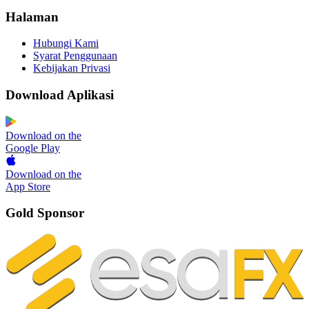
Halaman
Hubungi Kami
Syarat Penggunaan
Kebijakan Privasi
Download Aplikasi
Download on the
Google Play
Download on the
App Store
Gold Sponsor