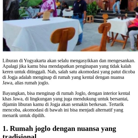
Liburan di Yogyakarta akan selalu mengasyikkan dan mengesankan.
Apalagi jika kamu bisa mendapatkan penginapan yang tidak kalah
keren untuk ditinggali. Nah, salah satu akomodasi yang patut dicoba
di Jogja adalah menginap di rumah yang kental dengan nuansa
Jawa, alias rumah joglo.
Bayangkan, bisa menginap di rumah Joglo, dengan interior kental
khas Jawa, di lingkungan yang juga mendukung untuk bersantai,
dijamin liburan kamu di Jogja akan semakin berkesan. Tertarik
mencoba, akomodasi di bawah ini bisa menjadi alternatif yang
menarik untuk dipilih.
1. Rumah joglo dengan nuansa yang
tradisional