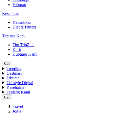
Hiburan
Kesehatan
Kecantikan
Diet & Fitness
Tentang Kami
Tim TripZilla
Karir
Hubungi Kami
Cari
Trending
Destinasi
Liburan
Lifestyle Digital
Kesehatan
Tentang Kami
Cari
Travel
Jogja