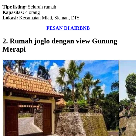
Tipe listing:
Seluruh rumah
Kapasitas:
4 orang
Lokasi:
Kecamatan Mlati, Sleman, DIY
PESAN DI AIRBNB
2. Rumah joglo dengan view Gunung
Merapi