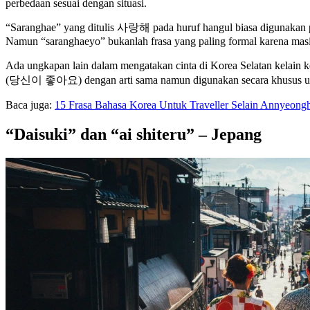
perbedaan sesuai dengan situasi.
“Saranghae” yang ditulis 사랑해 pada huruf hangul biasa digunakan p
Namun “saranghaeyo” bukanlah frasa yang paling formal karena masih 
Ada ungkapan lain dalam mengatakan cinta di Korea Selatan kelain k
(당신이 좋아요) dengan arti sama namun digunakan secara khusus untu
Baca juga:
15 Frasa Bahasa Korea Untuk Traveller Selain Annyeong
“Daisuki” dan “ai shiteru” – Jepang