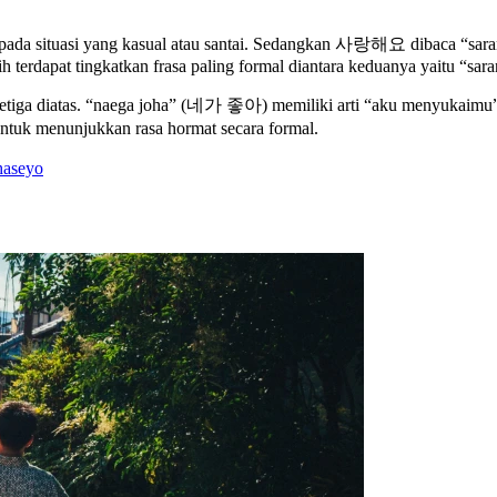
ada situasi yang kasual atau santai. Sedangkan 사랑해요 dibaca “sarang
terdapat tingkatkan frasa paling formal diantara keduanya yaitu “sar
etiga diatas. “naega joha” (네가 좋아) memiliki arti “aku menyukaimu” da
k menunjukkan rasa hormat secara formal.
haseyo