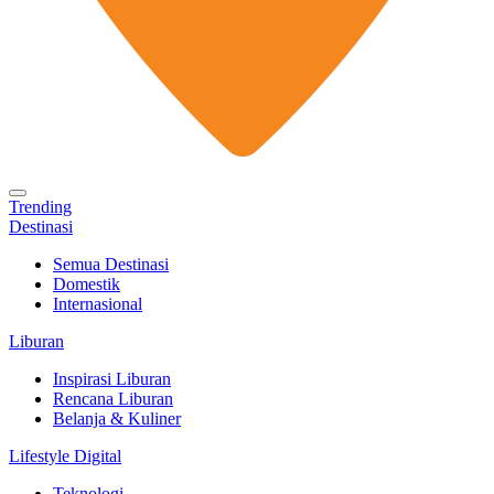
Trending
Destinasi
Semua Destinasi
Domestik
Internasional
Liburan
Inspirasi Liburan
Rencana Liburan
Belanja & Kuliner
Lifestyle Digital
Teknologi