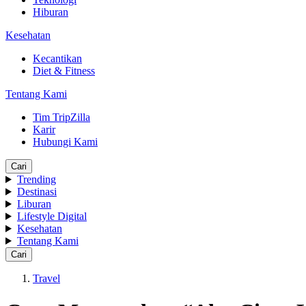
Hiburan
Kesehatan
Kecantikan
Diet & Fitness
Tentang Kami
Tim TripZilla
Karir
Hubungi Kami
Cari
Trending
Destinasi
Liburan
Lifestyle Digital
Kesehatan
Tentang Kami
Cari
Travel