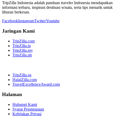
TripZilla Indonesia adalah panduan traveler Indonesia mendapatkan
informasi terbaru, inspirasi destinasi wisata, serta tips menarik untuk
liburan berkesan.
Facebook
Instagram
Twitter
Youtube
Jaringan Kami
TripZilla.com
TripZilla.in
TripZilla.my
TripZilla.ph
TripZilla.sg
HalalZilla.com
TravelExcellenceAward.com
Halaman
Hubungi Kami
Syarat Penggunaan
Kebijakan Privasi