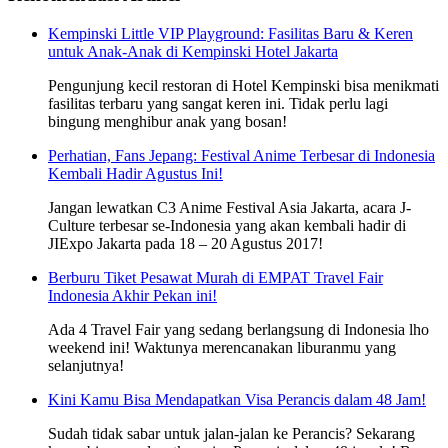
Kempinski Little VIP Playground: Fasilitas Baru & Keren
untuk Anak-Anak di Kempinski Hotel Jakarta
Pengunjung kecil restoran di Hotel Kempinski bisa menikmati
fasilitas terbaru yang sangat keren ini. Tidak perlu lagi
bingung menghibur anak yang bosan!
Perhatian, Fans Jepang: Festival Anime Terbesar di Indonesia
Kembali Hadir Agustus Ini!
Jangan lewatkan C3 Anime Festival Asia Jakarta, acara J-
Culture terbesar se-Indonesia yang akan kembali hadir di
JIExpo Jakarta pada 18 – 20 Agustus 2017!
Berburu Tiket Pesawat Murah di EMPAT Travel Fair
Indonesia Akhir Pekan ini!
Ada 4 Travel Fair yang sedang berlangsung di Indonesia lho
weekend ini! Waktunya merencanakan liburanmu yang
selanjutnya!
Kini Kamu Bisa Mendapatkan Visa Perancis dalam 48 Jam!
Sudah tidak sabar untuk jalan-jalan ke Perancis? Sekarang