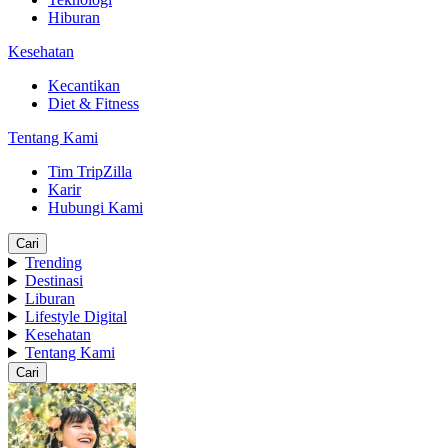
Hiburan
Kesehatan
Kecantikan
Diet & Fitness
Tentang Kami
Tim TripZilla
Karir
Hubungi Kami
Cari
Trending
Destinasi
Liburan
Lifestyle Digital
Kesehatan
Tentang Kami
Cari