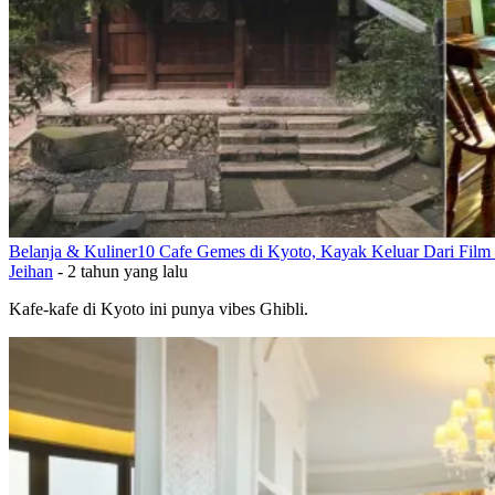
Belanja & Kuliner
10 Cafe Gemes di Kyoto, Kayak Keluar Dari Film 
Jeihan
-
2 tahun yang lalu
Kafe-kafe di Kyoto ini punya vibes Ghibli.