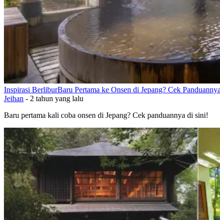
Inspirasi Berlibur
Baru Pertama ke Onsen di Jepang? Cek Panduannya
Jeihan
-
2 tahun yang lalu
Baru pertama kali coba onsen di Jepang? Cek panduannya di sini!