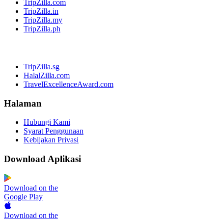
TripZilla.com
TripZilla.in
TripZilla.my
TripZilla.ph
TripZilla.sg
HalalZilla.com
TravelExcellenceAward.com
Halaman
Hubungi Kami
Syarat Penggunaan
Kebijakan Privasi
Download Aplikasi
Download on the
Google Play
Download on the