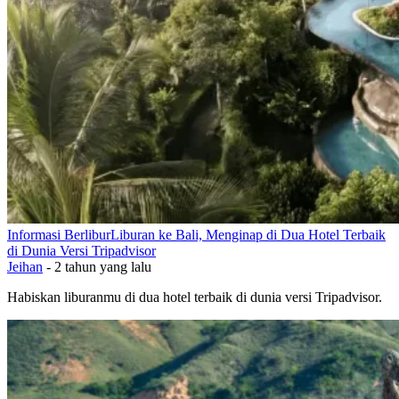
Informasi Berlibur
Liburan ke Bali, Menginap di Dua Hotel Terbaik
di Dunia Versi Tripadvisor
Jeihan
-
2 tahun yang lalu
Habiskan liburanmu di dua hotel terbaik di dunia versi Tripadvisor.