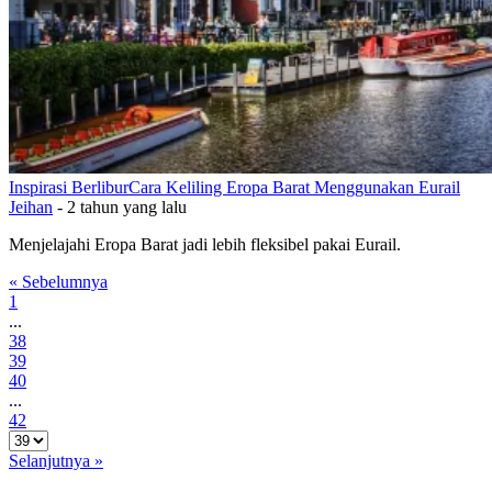
Inspirasi Berlibur
Cara Keliling Eropa Barat Menggunakan Eurail
Jeihan
-
2 tahun yang lalu
Menjelajahi Eropa Barat jadi lebih fleksibel pakai Eurail.
« Sebelumnya
1
...
38
39
40
...
42
Selanjutnya »