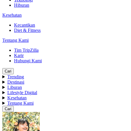
Hiburan
Kesehatan
Kecantikan
Diet & Fitness
Tentang Kami
Tim TripZilla
Karir
Hubungi Kami
Cari
Trending
Destinasi
Liburan
Lifestyle Digital
Kesehatan
Tentang Kami
Cari