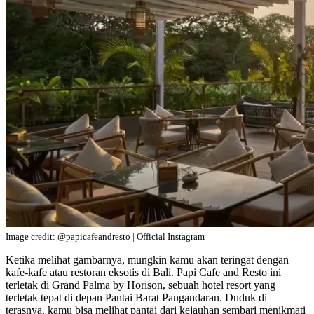
Image credit: @papicafeandresto | Official Instagram
Ketika melihat gambarnya, mungkin kamu akan teringat dengan
kafe-kafe atau restoran eksotis di Bali. Papi Cafe and Resto ini
terletak di Grand Palma by Horison, sebuah hotel resort yang
terletak tepat di depan Pantai Barat Pangandaran. Duduk di
terasnya, kamu bisa melihat pantai dari kejauhan sembari menikmati