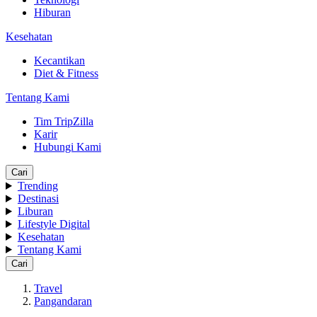
Hiburan
Kesehatan
Kecantikan
Diet & Fitness
Tentang Kami
Tim TripZilla
Karir
Hubungi Kami
Cari
Trending
Destinasi
Liburan
Lifestyle Digital
Kesehatan
Tentang Kami
Cari
Travel
Pangandaran