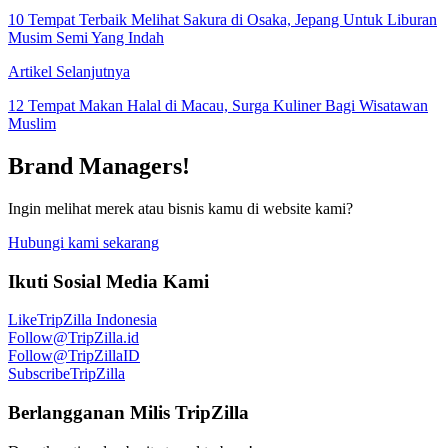
10 Tempat Terbaik Melihat Sakura di Osaka, Jepang Untuk Liburan
Musim Semi Yang Indah
Artikel Selanjutnya
12 Tempat Makan Halal di Macau, Surga Kuliner Bagi Wisatawan
Muslim
Brand Managers!
Ingin melihat merek atau bisnis kamu di website kami?
Hubungi kami sekarang
Ikuti Sosial Media Kami
Like
TripZilla Indonesia
Follow
@TripZilla.id
Follow
@TripZillaID
Subscribe
TripZilla
Berlangganan Milis TripZilla