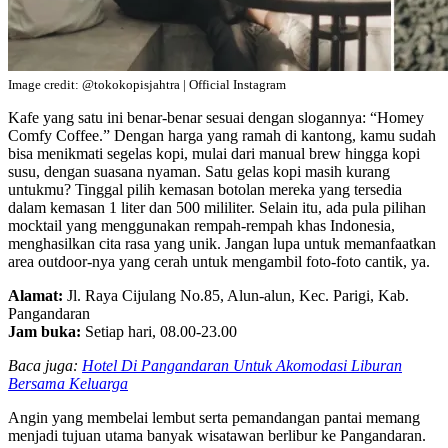
Image credit: @tokokopisjahtra | Official Instagram
Kafe yang satu ini benar-benar sesuai dengan slogannya: “Homey
Comfy Coffee.” Dengan harga yang ramah di kantong, kamu sudah
bisa menikmati segelas kopi, mulai dari manual brew hingga kopi
susu, dengan suasana nyaman. Satu gelas kopi masih kurang
untukmu? Tinggal pilih kemasan botolan mereka yang tersedia
dalam kemasan 1 liter dan 500 mililiter. Selain itu, ada pula pilihan
mocktail yang menggunakan rempah-rempah khas Indonesia,
menghasilkan cita rasa yang unik. Jangan lupa untuk memanfaatkan
area outdoor-nya yang cerah untuk mengambil foto-foto cantik, ya.
Alamat:
Jl. Raya Cijulang No.85, Alun-alun, Kec. Parigi, Kab.
Pangandaran
Jam buka:
Setiap hari, 08.00-23.00
Baca juga:
Hotel Di Pangandaran Untuk Akomodasi Liburan
Bersama Keluarga
Angin yang membelai lembut serta pemandangan pantai memang
menjadi tujuan utama banyak wisatawan berlibur ke Pangandaran.