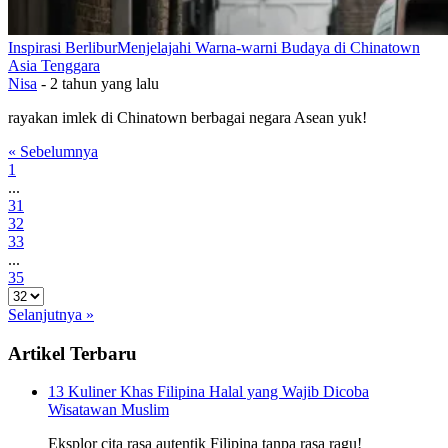
Inspirasi Berlibur
Menjelajahi Warna-warni Budaya di Chinatown
Asia Tenggara
Nisa
-
2 tahun yang lalu
rayakan imlek di Chinatown berbagai negara Asean yuk!
« Sebelumnya
1
...
31
32
33
...
35
Selanjutnya »
Artikel Terbaru
13 Kuliner Khas Filipina Halal yang Wajib Dicoba
Wisatawan Muslim
Eksplor cita rasa autentik Filipina tanpa rasa ragu!