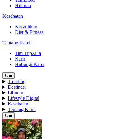
Hiburan
Kesehatan
Kecantikan
Diet & Fitness
Tentang Kami
Tim TripZilla
Karir
Hubungi Kami
Cari
Trending
Destinasi
Liburan
Lifestyle Digital
Kesehatan
Tentang Kami
Cari