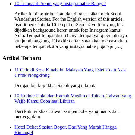
10 Tempat di Seoul yang Instagramable Banget!
Artikel ini dikontribusikan dan ditranslasikan oleh Seoul
Wanderlust Stories. For the English version of this article,
read it here. Ini dia 10 tempat di Seoul favoritku yang bisa
dijadikan background keren untuk foto Instagram kamu!
Nota: Tempat-tempat disini hanya tempat yang pernah saya
kunjungi langsung. Di akhir daftar, saya akan memasukkan
beberapa tempat ekstra yang instagramable juga tapi […]
Artikel Terbaru
11 Cafe di Kota Kinabalu, Malaysia Yang Estetik dan Asik
Untuk Nongkrong
Dengan biji kopi khas Sabah yang nikmat.
10 Kuliner Halal dan Ramah Muslim di Tainan, Taiwan yang
Wajib Kamu Coba saat Liburan
Dari kuliner khas Taiwan sampai boba yang manis dan
menyegarkan.
Hotel Dekat Stasiun Bogor, Dari Yang Murah Hingga
Bintang 4