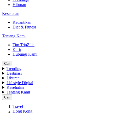
Hiburan
Kesehatan
Kecantikan
Diet & Fitness
Tentang Kami
Tim TripZilla
Karir
Hubungi Kami
Cari
Trending
Destinasi
Liburan
Lifestyle Digital
Kesehatan
Tentang Kami
Cari
Travel
Hong Kong