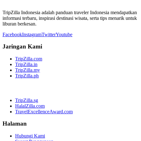
TripZilla Indonesia adalah panduan traveler Indonesia mendapatkan
informasi terbaru, inspirasi destinasi wisata, serta tips menarik untuk
liburan berkesan.
Facebook
Instagram
Twitter
Youtube
Jaringan Kami
TripZilla.com
TripZilla.in
TripZilla.my
TripZilla.ph
TripZilla.sg
HalalZilla.com
TravelExcellenceAward.com
Halaman
Hubungi Kami