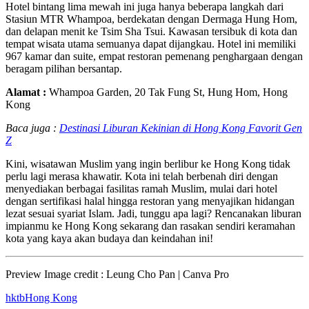
Hotel bintang lima mewah ini juga hanya beberapa langkah dari
Stasiun MTR Whampoa, berdekatan dengan Dermaga Hung Hom,
dan delapan menit ke Tsim Sha Tsui. Kawasan tersibuk di kota dan
tempat wisata utama semuanya dapat dijangkau. Hotel ini memiliki
967 kamar dan suite, empat restoran pemenang penghargaan dengan
beragam pilihan bersantap.
Alamat :
Whampoa Garden, 20 Tak Fung St, Hung Hom, Hong
Kong
Baca juga :
Destinasi Liburan Kekinian di Hong Kong Favorit Gen
Z
Kini, wisatawan Muslim yang ingin berlibur ke Hong Kong tidak
perlu lagi merasa khawatir. Kota ini telah berbenah diri dengan
menyediakan berbagai fasilitas ramah Muslim, mulai dari hotel
dengan sertifikasi halal hingga restoran yang menyajikan hidangan
lezat sesuai syariat Islam. Jadi, tunggu apa lagi? Rencanakan liburan
impianmu ke Hong Kong sekarang dan rasakan sendiri keramahan
kota yang kaya akan budaya dan keindahan ini!
Preview Image credit : Leung Cho Pan | Canva Pro
hktb
Hong Kong