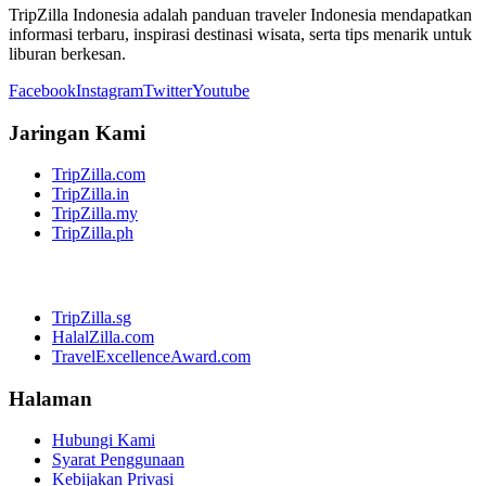
TripZilla Indonesia adalah panduan traveler Indonesia mendapatkan
informasi terbaru, inspirasi destinasi wisata, serta tips menarik untuk
liburan berkesan.
Facebook
Instagram
Twitter
Youtube
Jaringan Kami
TripZilla.com
TripZilla.in
TripZilla.my
TripZilla.ph
TripZilla.sg
HalalZilla.com
TravelExcellenceAward.com
Halaman
Hubungi Kami
Syarat Penggunaan
Kebijakan Privasi