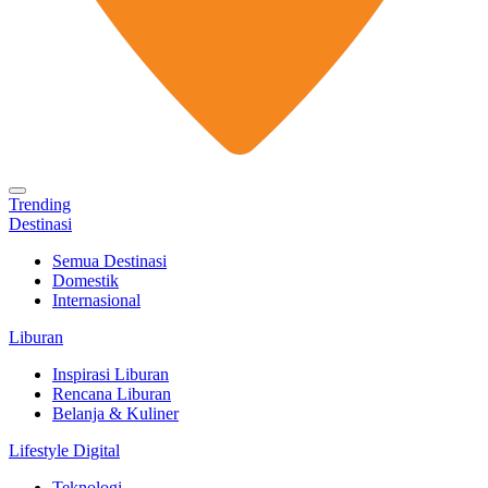
Trending
Destinasi
Semua Destinasi
Domestik
Internasional
Liburan
Inspirasi Liburan
Rencana Liburan
Belanja & Kuliner
Lifestyle Digital
Teknologi