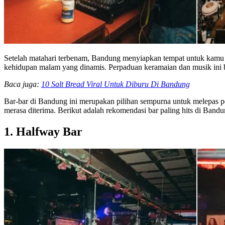
Setelah matahari terbenam, Bandung menyiapkan tempat untuk kamu y
kehidupan malam yang dinamis. Perpaduan keramaian dan musik ini 
Baca juga:
10 Salt Bread Viral Untuk Diburu Di Bandung
Bar-bar di Bandung ini merupakan pilihan sempurna untuk melepas 
merasa diterima. Berikut adalah rekomendasi bar paling hits di Ban
1. Halfway Bar