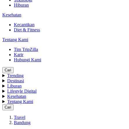
Hiburan
Kesehatan
Kecantikan
Diet & Fitness
Tentang Kami
Tim TripZilla
Karir
Hubungi Kami
Cari
Trending
Destinasi
Liburan
Lifestyle Digital
Kesehatan
Tentang Kami
Cari
Travel
Bandung