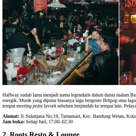
Halfway sudah lama menjadi nama legendaris dalam dunia malam Band
energik. Musik yang diputar biasanya lagu bergenre Britpop atau lag
tempat
meeting point
favorit sebelum berpindah ke tempat lain. Pela
Alamat:
Jl. Sulanjana No.19, Tamansari, Kec. Bandung Wetan, Kot
Jam buka:
Setiap hari, 17.00–02.30
2. Roots Resto & Lounge