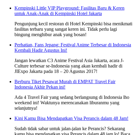
Kempinski Little VIP Playground: Fasilitas Baru & Keren
untuk Anak-Anak di Kempinski Hotel Jakarta
Pengunjung kecil restoran di Hotel Kempinski bisa menikmati
fasilitas terbaru yang sangat keren ini. Tidak perlu lagi
bingung menghibur anak yang bosan!
Perhatian, Fans Jepang: Festival Anime Terbesar di Indonesia
Kembali Hadir Agustus Ini!
Jangan lewatkan C3 Anime Festival Asia Jakarta, acara J-
Culture terbesar se-Indonesia yang akan kembali hadir di
JIExpo Jakarta pada 18 – 20 Agustus 2017!
Berburu Tiket Pesawat Murah di EMPAT Travel Fair
Indonesia Akhir Pekan ini!
Ada 4 Travel Fair yang sedang berlangsung di Indonesia lho
weekend ini! Waktunya merencanakan liburanmu yang
selanjutnya!
Kini Kamu Bisa Mendapatkan Visa Perancis dalam 48 Jam!
Sudah tidak sabar untuk jalan-jalan ke Perancis? Sekarang
kamu bisa mendapatkan visa Perancis dalam 48 jam lo! Baca