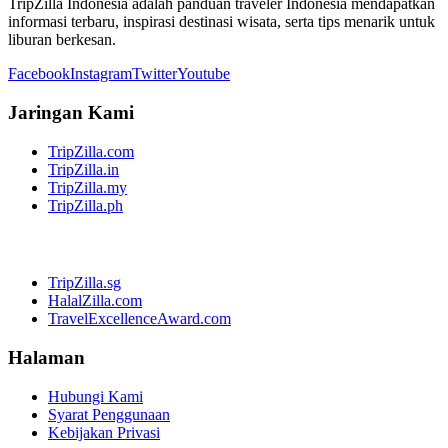
TripZilla Indonesia adalah panduan traveler Indonesia mendapatkan
informasi terbaru, inspirasi destinasi wisata, serta tips menarik untuk
liburan berkesan.
Facebook
Instagram
Twitter
Youtube
Jaringan Kami
TripZilla.com
TripZilla.in
TripZilla.my
TripZilla.ph
TripZilla.sg
HalalZilla.com
TravelExcellenceAward.com
Halaman
Hubungi Kami
Syarat Penggunaan
Kebijakan Privasi