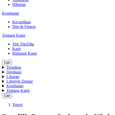
Hiburan
Kesehatan
Kecantikan
Diet & Fitness
Tentang Kami
Tim TripZilla
Karir
Hubungi Kami
Cari
Trending
Destinasi
Liburan
Lifestyle Digital
Kesehatan
Tentang Kami
Cari
Travel