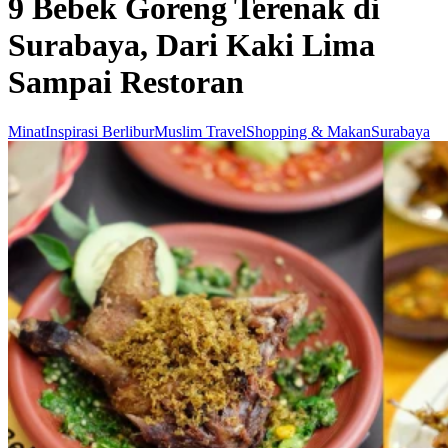
9 Bebek Goreng Terenak di
Surabaya, Dari Kaki Lima
Sampai Restoran
Minat
Inspirasi Berlibur
Muslim Travel
Shopping & Makan
Surabaya