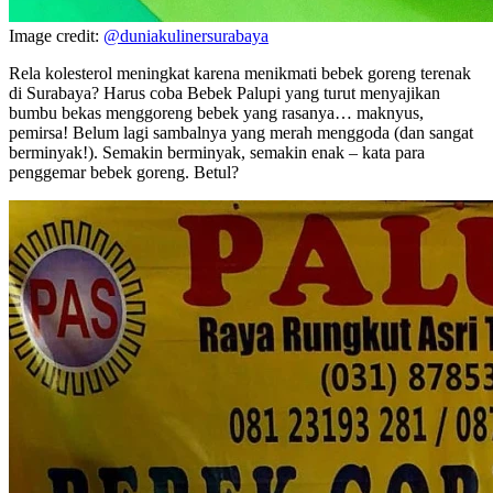
Image credit:
@duniakulinersurabaya
Rela kolesterol meningkat karena menikmati bebek goreng terenak
di Surabaya? Harus coba Bebek Palupi yang turut menyajikan
bumbu bekas menggoreng bebek yang rasanya… maknyus,
pemirsa! Belum lagi sambalnya yang merah menggoda (dan sangat
berminyak!). Semakin berminyak, semakin enak – kata para
penggemar bebek goreng. Betul?