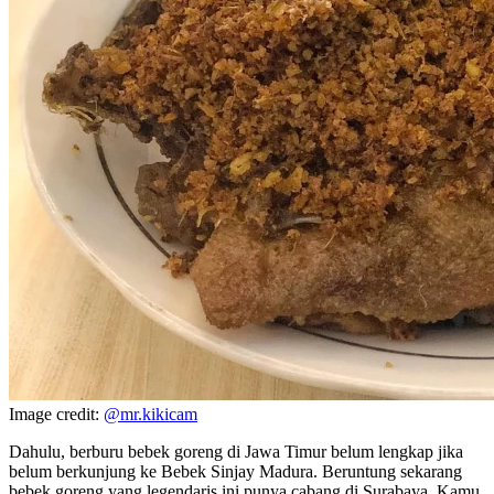
Image credit:
@mr.kikicam
Dahulu, berburu bebek goreng di Jawa Timur belum lengkap jika
belum berkunjung ke Bebek Sinjay Madura. Beruntung sekarang
bebek goreng yang legendaris ini punya cabang di Surabaya. Kamu