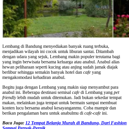
Lembang di Bandung menyediakan banyak ruang terbuka,
menjadikan wilayah ini cocok untuk liburan santai. Ditambah
dengan udara yang sejuk, Lembang makin populer terutama bagi
yang ingin berwisata bersama keluarga atau anabul. Anabul alias
hewan peliharaan seperti kucing atau anjing sudah jamak diajak
berlibur sehingga semakin banyak hotel dan
cafe
yang
mengakomodasi kehadiran anabul.
Begitu juga dengan Lembang yang makin siap menyambut para
anabul ini. Beberapa destinasi semisal
cafe
di Lembang yang
pet
friendly
lebih mudah untuk ditemukan. Jadi bukan sekedar tempat
makan, melainkan juga tempat untuk bermain sampai membuat
konten lucu bersama anabul kesayanganmu. Coba mampir dan
berikan pengalaman baru untuk anabulmu di
cafe-cafe
ini.
Baca Juga:
12 Tempat Belanja Murah di Bandung, Dari Fashion
Sampai Pernak-Pernik