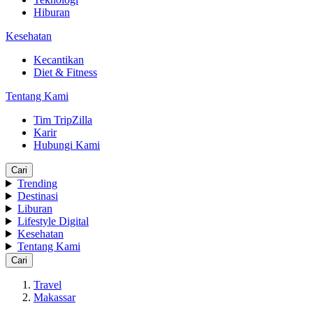
Hiburan
Kesehatan
Kecantikan
Diet & Fitness
Tentang Kami
Tim TripZilla
Karir
Hubungi Kami
Cari
Trending
Destinasi
Liburan
Lifestyle Digital
Kesehatan
Tentang Kami
Cari
Travel
Makassar