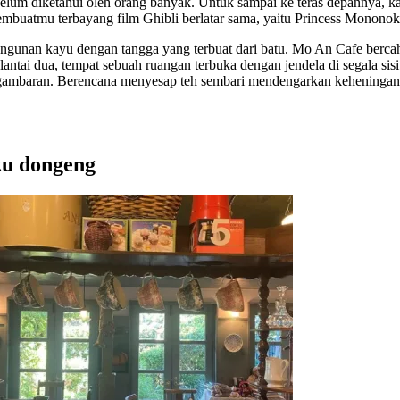
m diketahui oleh orang banyak. Untuk sampai ke teras depannya, kamu
embuatmu terbayang film Ghibli berlatar sama, yaitu Princess Monono
ngunan kayu dengan tangga yang terbuat dari batu. Mo An Cafe bercah
antai dua, tempat sebuah ruangan terbuka dengan jendela di segala s
ambaran. Berencana menyesap teh sembari mendengarkan keheningan
ku dongeng