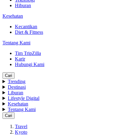
Hiburan
Kesehatan
Kecantikan
Diet & Fitness
Tentang Kami
Tim TripZilla
Karir
Hubungi Kami
Cari
Trending
Destinasi
Liburan
Lifestyle Digital
Kesehatan
Tentang Kami
Cari
Travel
Kyoto