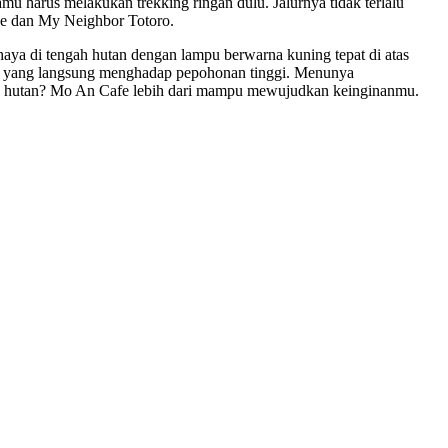
 harus melakukan trekking ringan dulu. Jalurnya tidak terlalu
ke dan My Neighbor Totoro.
aya di tengah hutan dengan lampu berwarna kuning tepat di atas
isi yang langsung menghadap pepohonan tinggi. Menunya
 hutan? Mo An Cafe lebih dari mampu mewujudkan keinginanmu.