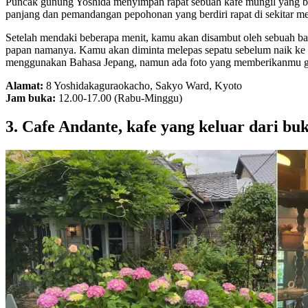
Puncak gunung Yoshida menyimpan rapat sebuah kafe mungil yang belu
panjang dan pemandangan pepohonan yang berdiri rapat di sekitar m
Setelah mendaki beberapa menit, kamu akan disambut oleh sebuah ba
papan namanya. Kamu akan diminta melepas sepatu sebelum naik ke l
menggunakan Bahasa Jepang, namun ada foto yang memberikanmu g
Alamat:
8 Yoshidakaguraokacho, Sakyo Ward, Kyoto
Jam buka:
12.00-17.00 (Rabu-Minggu)
3. Cafe Andante, kafe yang keluar dari bu