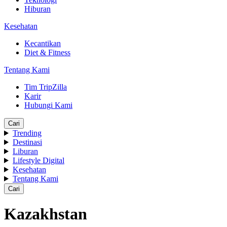
Hiburan
Kesehatan
Kecantikan
Diet & Fitness
Tentang Kami
Tim TripZilla
Karir
Hubungi Kami
Cari
Trending
Destinasi
Liburan
Lifestyle Digital
Kesehatan
Tentang Kami
Cari
Kazakhstan