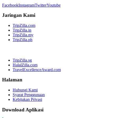
Facebook
Instagram
Twitter
Youtube
Jaringan Kami
TripZilla.com
TripZilla.in
TripZilla.my
TripZilla.ph
TripZilla.sg
HalalZilla.com
TravelExcellenceAward.com
Halaman
Hubungi Kami
Syarat Penggunaan
Kebijakan Privasi
Download Aplikasi